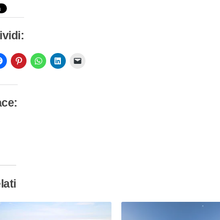
vidi:
ace:
camento
so…
lati