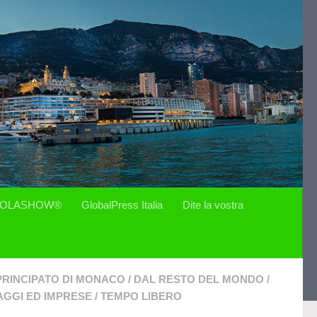
OLASHOW®
GlobalPress Italia
Dite la vostra
PRINCIPATO DI MONACO
/
DAL RESTO DEL MONDO
/
GGI ED IMPRESE
/
TEMPO LIBERO