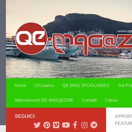
Salta al contenuto
Home
Chi siamo
QE MAG SFOGLIABILE
Dal Pr
Abbonamenti QE-MAG@ZINE
Contatti
Cassa
SEGUICI:
APPUN
FEATU