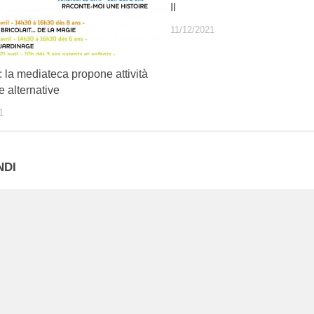
II
11/12/2021
 la mediateca propone attività
ve alternative
1
NDI