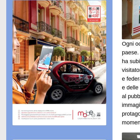
Ogni oc
paese. 
ha subi
visitat
e feder
e delle
al pubb
immagin
protago
momenti