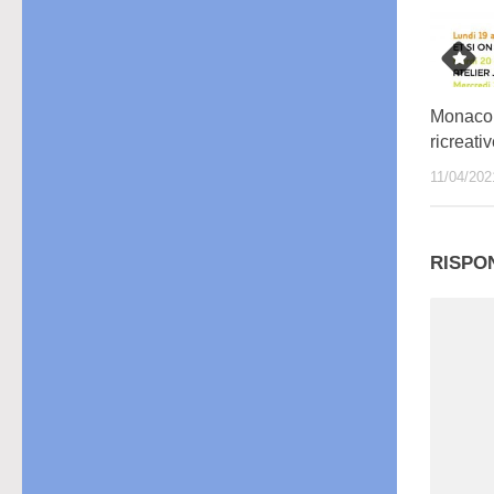
Monaco:
ricreati
11/04/202
RISPO