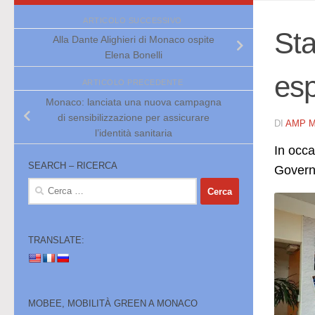
ARTICOLO SUCCESSIVO
Sta
Alla Dante Alighieri di Monaco ospite
Elena Bonelli
esp
ARTICOLO PRECEDENTE
Monaco: lanciata una nuova campagna
di sensibilizzazione per assicurare
DI
AMP 
l’identità sanitaria
In occa
SEARCH – RICERCA
Governo
Ricerca
per:
TRANSLATE:
MOBEE, MOBILITÀ GREEN A MONACO