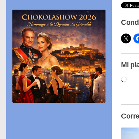
Condi
Mi pi
Cari
in
cor
Corre