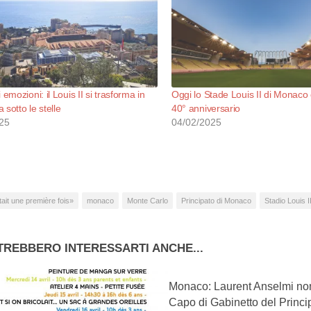
 emozioni: il Louis II si trasforma in
Oggi lo Stade Louis II di Monaco 
 sotto le stelle
40° anniversario
25
04/02/2025
était une première fois»
monaco
Monte Carlo
Principato di Monaco
Stadio Louis I
TREBBERO INTERESSARTI ANCHE...
Monaco: Laurent Anselmi no
Capo di Gabinetto del Princi