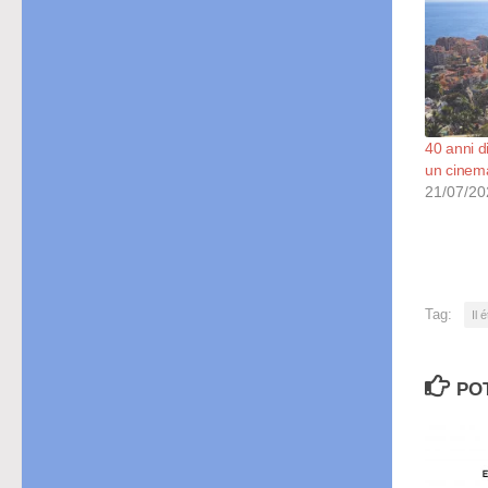
40 anni di
un cinema
21/07/20
Tag:
Il 
PO