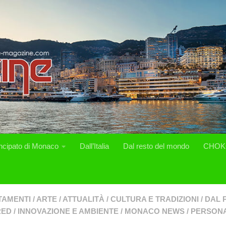
incipato di Monaco
Dall’Italia
Dal resto del mondo
CHOK
TAMENTI
/
ARTE
/
ATTUALITÀ
/
CULTURA E TRADIZIONI
/
DAL 
RED
/
INNOVAZIONE E AMBIENTE
/
MONACO NEWS
/
PERSONA