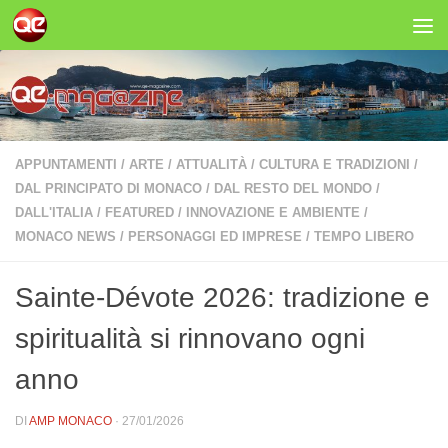
Salta al contenuto
APPUNTAMENTI
/
ARTE
/
ATTUALITÀ
/
CULTURA E TRADIZIONI
/
DAL PRINCIPATO DI MONACO
/
DAL RESTO DEL MONDO
/
DALL'ITALIA
/
FEATURED
/
INNOVAZIONE E AMBIENTE
/
MONACO NEWS
/
PERSONAGGI ED IMPRESE
/
TEMPO LIBERO
Sainte-Dévote 2026: tradizione e
spiritualità si rinnovano ogni
anno
DI
AMP MONACO
·
27/01/2026