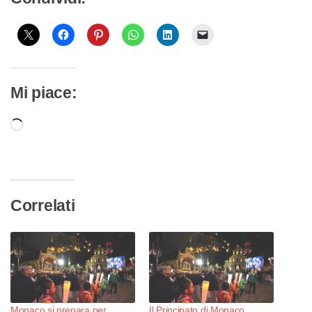
Mi piace:
Caricamento
in
corso…
Correlati
Monaco si prepara per
Il Principato di Monaco