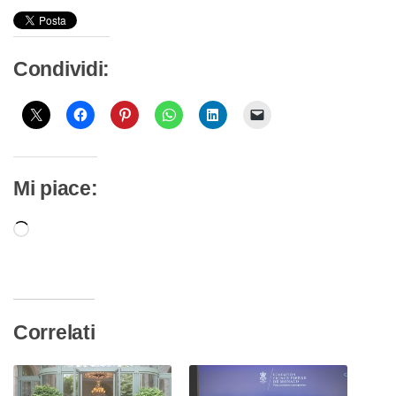
Condividi:
Mi piace:
Caricamento
in
corso…
Correlati