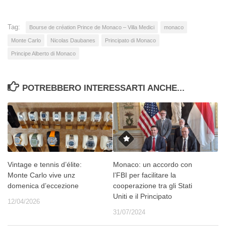
Tag:
Bourse de création Prince de Monaco – Villa Medici
monaco
Monte Carlo
Nicolas Daubanes
Principato di Monaco
Principe Alberto di Monaco
POTREBBERO INTERESSARTI ANCHE...
Vintage e tennis d’élite:
Monaco: un accordo con
Monte Carlo vive unz
l’FBI per facilitare la
domenica d’eccezione
cooperazione tra gli Stati
Uniti e il Principato
12/04/2026
31/07/2024