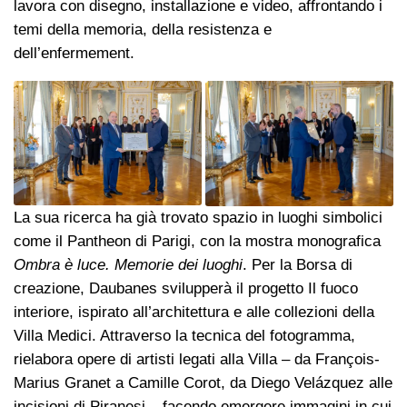
lavora con disegno, installazione e video, affrontando i
temi della memoria, della resistenza e
dell’enfermement.
La sua ricerca ha già trovato spazio in luoghi simbolici
come il Pantheon di Parigi, con la mostra monografica
Ombra è luce. Memorie dei luoghi
. Per la Borsa di
creazione, Daubanes svilupperà il progetto Il fuoco
interiore, ispirato all’architettura e alle collezioni della
Villa Medici. Attraverso la tecnica del fotogramma,
rielabora opere di artisti legati alla Villa – da François-
Marius Granet a Camille Corot, da Diego Velázquez alle
incisioni di Piranesi – facendo emergere immagini in cui