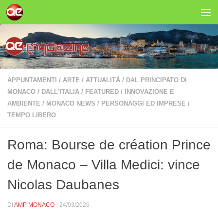
Salta al contenuto
APPUNTAMENTI
/
ARTE
/
ATTUALITÀ
/
DAL PRINCIPATO DI
MONACO
/
DALL'ITALIA
/
FEATURED
/
INNOVAZIONE E
AMBIENTE
/
MONACO NEWS
/
PERSONAGGI ED IMPRESE
/
TEMPO LIBERO
Roma: Bourse de création Prince
de Monaco – Villa Medici: vince
Nicolas Daubanes
DI
AMP MONACO
·
24/03/2026