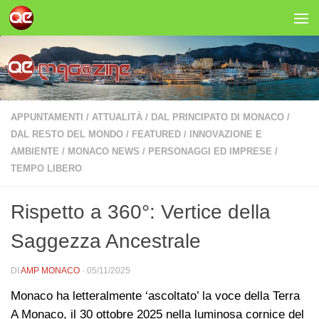
Salta al contenuto
APPUNTAMENTI
/
ATTUALITÀ
/
DAL PRINCIPATO DI MONACO
/
DAL RESTO DEL MONDO
/
FEATURED
/
INNOVAZIONE E
AMBIENTE
/
MONACO NEWS
/
PERSONAGGI ED IMPRESE
/
TEMPO LIBERO
Rispetto a 360°: Vertice della
Saggezza Ancestrale
DI
AMP MONACO
·
05/11/2025
Monaco ha letteralmente ‘ascoltato’ la voce della Terra
A Monaco, il 30 ottobre 2025 nella luminosa cornice del