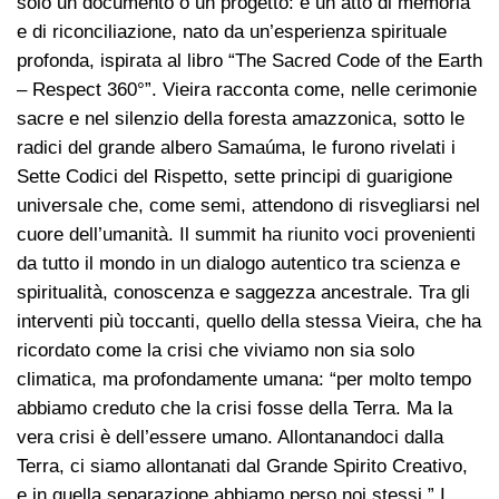
solo un documento o un progetto: è un atto di memoria
e di riconciliazione, nato da un’esperienza spirituale
profonda, ispirata al libro “The Sacred Code of the Earth
– Respect 360°”. Vieira racconta come, nelle cerimonie
sacre e nel silenzio della foresta amazzonica, sotto le
radici del grande albero Samaúma, le furono rivelati i
Sette Codici del Rispetto, sette principi di guarigione
universale che, come semi, attendono di risvegliarsi nel
cuore dell’umanità. Il summit ha riunito voci provenienti
da tutto il mondo in un dialogo autentico tra scienza e
spiritualità, conoscenza e saggezza ancestrale. Tra gli
interventi più toccanti, quello della stessa Vieira, che ha
ricordato come la crisi che viviamo non sia solo
climatica, ma profondamente umana: “per molto tempo
abbiamo creduto che la crisi fosse della Terra. Ma la
vera crisi è dell’essere umano. Allontanandoci dalla
Terra, ci siamo allontanati dal Grande Spirito Creativo,
e in quella separazione abbiamo perso noi stessi.” I