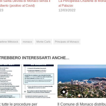
di Santa Devota di Monaco senza il
La Principessa Charlène di Monac
lberto (positivo al Covid)
al Palazzo
23
12/03/2022
arlene Wittstock
monaco
Monte Carlo
Principato di Monaco
TREBBERO INTERESSARTI ANCHE...
tutte le procedure per
Il Comune di Monaco distribu