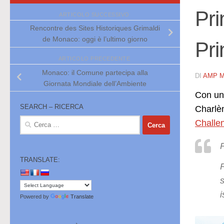
Pri
ARTICOLO SUCCESSIVO
Rencontre des Sites Historiques Grimaldi
de Monaco: oggi è l’ultimo giorno
Pri
ARTICOLO PRECEDENTE
Monaco: il Comune partecipa alla
DI
AMP 
Giornata Mondiale dell’Ambiente
Con un 
SEARCH – RICERCA
Charlèn
Ricerca
Challe
per:
P
TRANSLATE:
P
s
i
Powered by
Translate