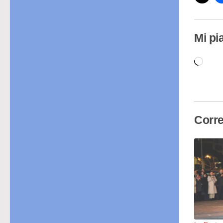
Mi pi
Cari
in
cor
Corre