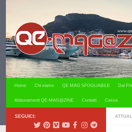
Salta al contenuto
Home
Chi siamo
QE MAG SFOGLIABILE
Dal Pr
Abbonamenti QE-MAG@ZINE
Contatti
Cassa
SEGUICI:
ATTUAL