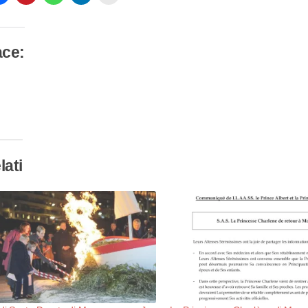
ace:
camento
so…
lati