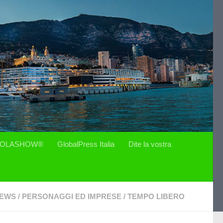
OLASHOW®
GlobalPress Italia
Dite la vostra
EWS
/
PERSONAGGI ED IMPRESE
/
TEMPO LIBERO