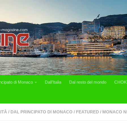
incipato di Monaco
Dall’Italia
Dal resto del mondo
CHOK
ITÀ
/
DAL PRINCIPATO DI MONACO
/
FEATURED
/
MONACO N