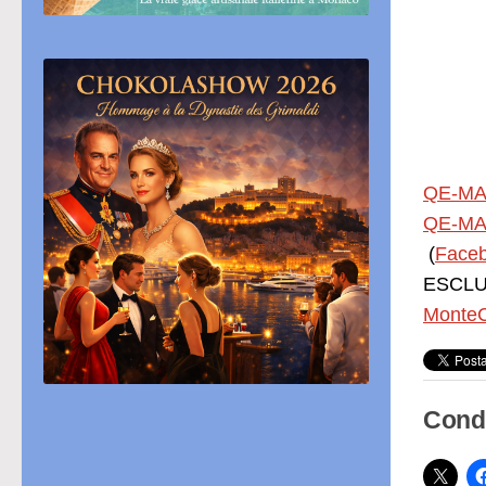
QE-MA
QE-MA
(
Face
ESCLUS
MonteC
Condi