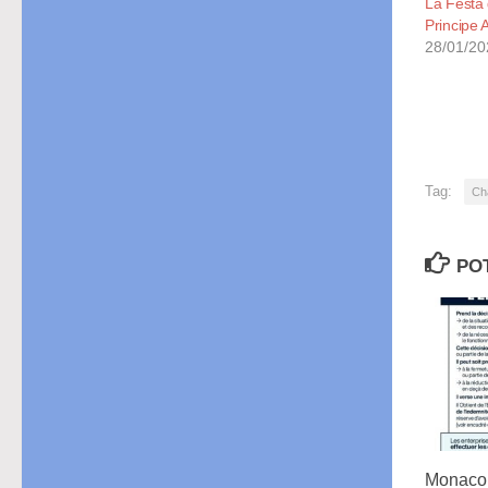
La Festa 
Principe A
28/01/20
Tag:
Ch
PO
Monaco: 