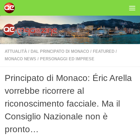
Salta al contenuto
ATTUALITÀ
/
DAL PRINCIPATO DI MONACO
/
FEATURED
/
MONACO NEWS
/
PERSONAGGI ED IMPRESE
Principato di Monaco: Éric Arella
vorrebbe ricorrere al
riconoscimento facciale. Ma il
Consiglio Nazionale non è
pronto…