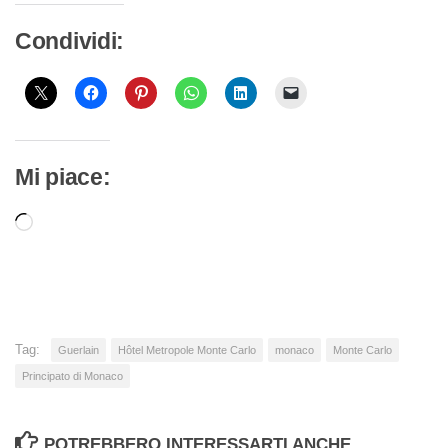
Condividi:
Mi piace:
Caricamento
in
corso…
Tag:
Guerlain
Hôtel Metropole Monte Carlo
monaco
Monte Carlo
Principato di Monaco
POTREBBERO INTERESSARTI ANCHE...