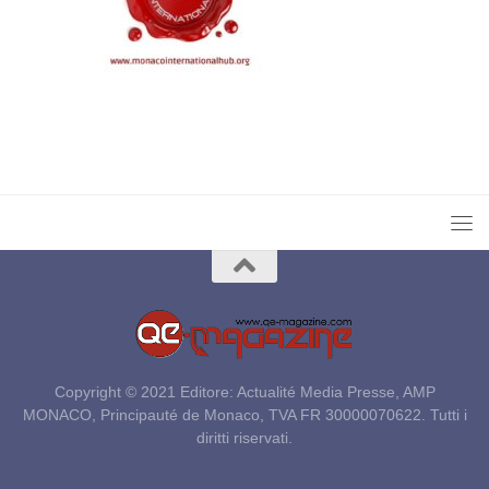
Copyright © 2021 Editore: Actualité Media Presse, AMP
MONACO, Principauté de Monaco, TVA FR 30000070622. Tutti i
diritti riservati.