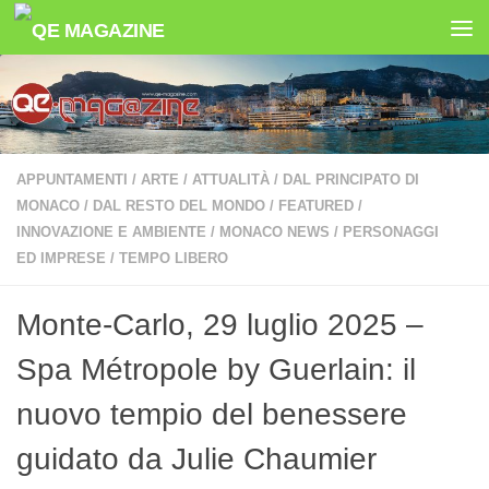
Salta al contenuto
APPUNTAMENTI
/
ARTE
/
ATTUALITÀ
/
DAL PRINCIPATO DI
MONACO
/
DAL RESTO DEL MONDO
/
FEATURED
/
INNOVAZIONE E AMBIENTE
/
MONACO NEWS
/
PERSONAGGI
ED IMPRESE
/
TEMPO LIBERO
Monte-Carlo, 29 luglio 2025 –
Spa Métropole by Guerlain: il
nuovo tempio del benessere
guidato da Julie Chaumier