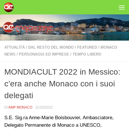
Salta al contenuto
ATTUALITÀ
/
DAL RESTO DEL MONDO
/
FEATURED
/
MONACO
NEWS
/
PERSONAGGI ED IMPRESE
/
TEMPO LIBERO
MONDIACULT 2022 in Messico:
c’era anche Monaco con i suoi
delegati
DI
AMP MONACO
·
11/10/2022
S.E. Sig.ra Anne-Marie Boisbouvier, Ambasciatore,
Delegato Permanente di Monaco a UNESCO,