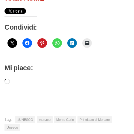
Condividi:
Mi piace:
Caricamento
in
corso…
Tag:
#UNESCO
monaco
Monte Carlo
Principato di Monaco
Unesco