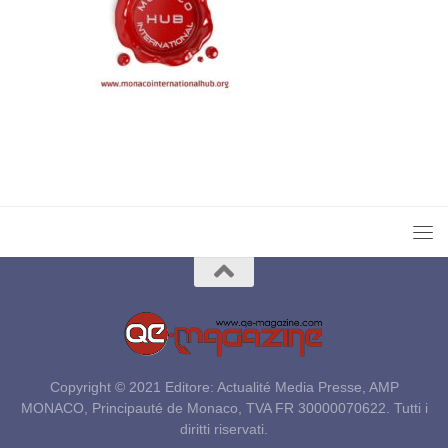
Copyright © 2021 Editore: Actualité Media Presse, AMP
MONACO, Principauté de Monaco, TVA FR 30000070622. Tutti i
diritti riservati.