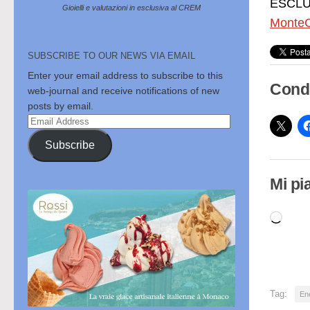
ESCLUS
Gioielli e valutazioni in esclusiva al CREM
MonteC
SUBSCRIBE TO OUR NEWS VIA EMAIL
Enter your email address to subscribe to this
Condi
web-journal and receive notifications of new
posts by email.
Email
Address
Subscribe
Mi pi
Cari
in
cor
Tag:
En