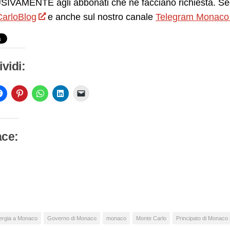
IVAMENTE agli abbonati che ne facciano richiesta. Seg
arloBlog
e anche sul nostro canale
Telegram Monaco
vidi:
ace:
camento
so…
ergia a Monaco
Governo di Monaco
monaco
Monte Carlo
Principato di Monaco