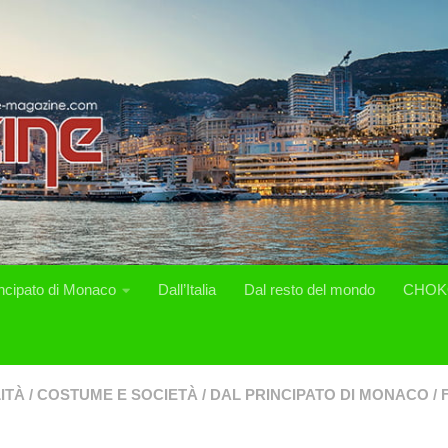
incipato di Monaco
Dall’Italia
Dal resto del mondo
CHOK
ITÀ
/
COSTUME E SOCIETÀ
/
DAL PRINCIPATO DI MONACO
/