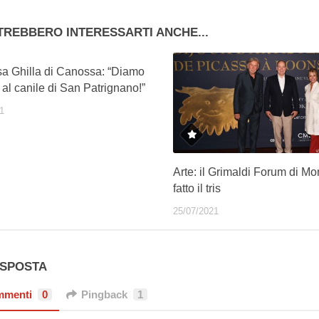
TREBBERO INTERESSARTI ANCHE...
a Ghilla di Canossa: “Diamo
 al canile di San Patrignano!”
1
Arte: il Grimaldi Forum di M
fatto il tris
25/07/2021
ISPOSTA
mmenti
0
Pingback
1