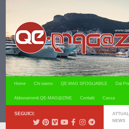
Salta al contenuto
Home
Chi siamo
QE MAG SFOGLIABILE
Dal Pr
Abbonamenti QE-MAG@ZINE
Contatti
Cassa
SEGUICI:
ATTUAL
NEWS