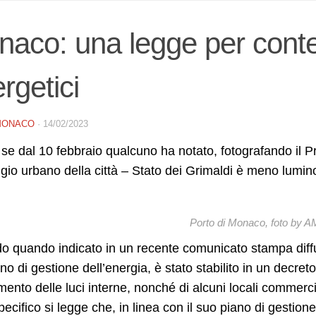
aco: una legge per cont
rgetici
MONACO
·
14/02/2023
se dal 10 febbraio qualcuno ha notato, fotografando il Pri
io urbano della città – Stato dei Grimaldi è meno lumin
Porto di Monaco, foto by 
 quando indicato in un recente comunicato stampa diffu
no di gestione dell’energia, è stato stabilito in un decret
ento delle luci interne, nonché di alcuni locali commercia
pecifico si legge che, in linea con il suo piano di gestio