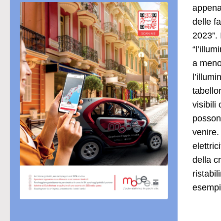
appena 
delle f
2023”. 
“l’illu
a meno 
l’illum
tabello
visibil
possono
venire.
elettri
della c
ristabi
esempio