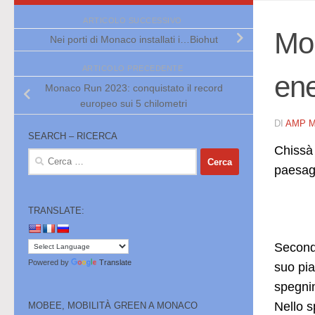
ARTICOLO SUCCESSIVO
Mon
Nei porti di Monaco installati i…Biohut
ARTICOLO PRECEDENTE
ene
Monaco Run 2023: conquistato il record
europeo sui 5 chilometri
DI
AMP 
SEARCH – RICERCA
Chissà 
Ricerca
paesagg
per:
TRANSLATE:
Secondo
Powered by
Translate
suo pia
spegnim
Nello s
MOBEE, MOBILITÀ GREEN A MONACO