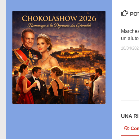
PO
Marches
un aiuto
18/04/202
UNA R
Co