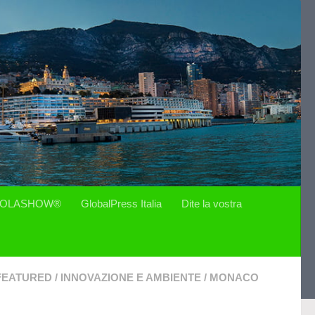
OLASHOW®
GlobalPress Italia
Dite la vostra
FEATURED
/
INNOVAZIONE E AMBIENTE
/
MONACO