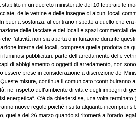
stabilito in un decreto ministeriale del 10 febbraio le mo
acciate, delle vetrine e delle insegne di alcuni locali comm
In buona sostanza, al contrario rispetto a quello che er
minazione delle facciate e dei locali e spazi commerciali d
che l’attività non sia aperta o in funzione durante quest
inazione interna dei locali, compresa quella prodotta da 
ni luminosi pubblicitari, parte dell’arredamento delle vetr
i capi di abbigliamento o oggetti di arredamento, non so
 essere prese in considerazione a discrezione del Ministr
 Queste misure, continua il comunicato “contribuiranno a 
cità, nel rispetto dell’ambiente di vita e degli impegni di 
risi energetica”. C’è da chiedersi se, una volta terminato (
liranno nuove regole poiché risulta alquanto incomprensibi
, quella del 26 marzo quando si ritornerà all’orario leg