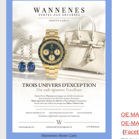
QE MA
QE-MA
(
Face
Wannenes Monte Carlo