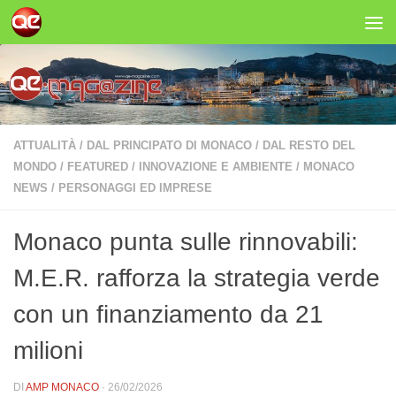
Salta al contenuto
ATTUALITÀ
/
DAL PRINCIPATO DI MONACO
/
DAL RESTO DEL
MONDO
/
FEATURED
/
INNOVAZIONE E AMBIENTE
/
MONACO
NEWS
/
PERSONAGGI ED IMPRESE
Monaco punta sulle rinnovabili:
M.E.R. rafforza la strategia verde
con un finanziamento da 21
milioni
DI
AMP MONACO
·
26/02/2026