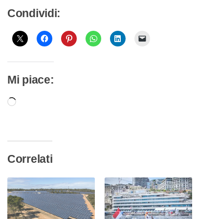
Condividi:
Mi piace:
Caricamento
in
corso…
Correlati