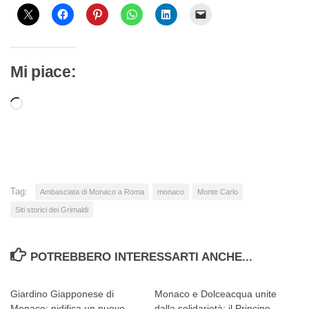
Mi piace:
Caricamento
in
corso…
Tag:
Ambasciata di Monaco a Roma
monaco
Monte Carlo
Siti storici dei Grimaldi
POTREBBERO INTERESSARTI ANCHE...
Giardino Giapponese di
Monaco e Dolceacqua unite
Monaco: nidifica un nuovo
dalla solidarietà: il Principe