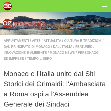
Salta al contenuto
APPUNTAMENTI
/
ARTE
/
ATTUALITÀ
/
CULTURA E TRADIZIONI
/
DAL PRINCIPATO DI MONACO
/
DALL'ITALIA
/
FEATURED
/
INNOVAZIONE E AMBIENTE
/
MONACO NEWS
/
PERSONAGGI
ED IMPRESE
/
TEMPO LIBERO
Monaco e l’Italia unite dai Siti
Storici dei Grimaldi: l’Ambasciata
a Roma ospita l’Assemblea
Generale dei Sindaci