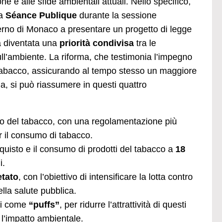
 e alle sfide ambientali attuali. Nello specifico,
na
Séance Publique
durante la sessione
verno di Monaco a presentare un progetto di legge
a diventata una
priorità condivisa
tra le
sull’ambiente. La riforma, che testimonia l’impegno
l tabacco, assicurando al tempo stesso un maggiore
ina, si può riassumere in questi quattro
to del tabacco, con una regolamentazione più
per il consumo di tabacco.
acquisto e il consumo di prodotti del tabacco a
18
i.
etato
, con l’obiettivo di intensificare la lotta contro
lla salute pubblica.
ti come
“puffs”
, per ridurre l’attrattività di questi
e l’impatto ambientale.