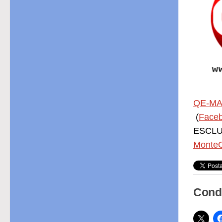
QE-MA
(
Face
ESCLUS
MonteC
Condi