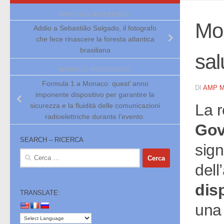
ARTICOLO SUCCESSIVO
Mon
Addio a Sebastião Salgado, il fotografo
che fece rinascere la foresta atlantica
brasiliana
sal
ARTICOLO PRECEDENTE
Formula 1 a Monaco: quest’ anno
DI
AMP 
imponente dispositivo per garantire la
La r
sicurezza e la fluidità delle comunicazioni
radioelettriche durante l’evento.
Gov
SEARCH – RICERCA
sign
Ricerca
per:
dell
dis
TRANSLATE:
una 