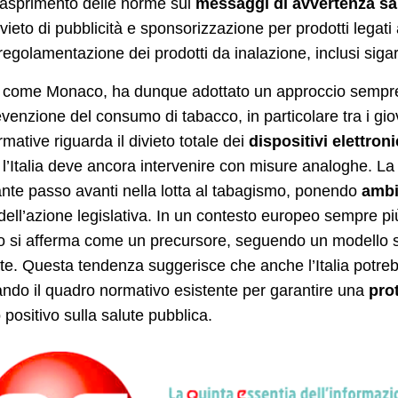
nasprimento delle norme sui
messaggi di avvertenza sa
divieto di pubblicità e sponsorizzazione per prodotti legati
regolamentazione dei prodotti da inalazione, inclusi sigar
a, come Monaco, ha dunque adottato un approccio sempre
evenzione del consumo di tabacco, in particolare tra i giova
mative riguarda il divieto totale dei
dispositivi elettro
l’Italia deve ancora intervenire con misure analoghe. La
nte passo avanti nella lotta al tabagismo, ponendo
ambi
dell’azione legislativa. In un contesto europeo sempre pi
si afferma come un precursore, seguendo un modello sim
e. Questa tendenza suggerisce che anche l’Italia potrebb
ando il quadro normativo esistente per garantire una
pro
 positivo sulla salute pubblica.