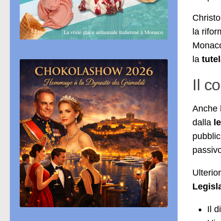
Christo
la rifo
Monaco
la
tute
Il c
Anche l
dalla
l
pubblic
passivo
Ulterio
Legisl
Il 