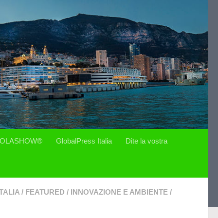
OLASHOW®
GlobalPress Italia
Dite la vostra
TALIA
/
FEATURED
/
INNOVAZIONE E AMBIENTE
/