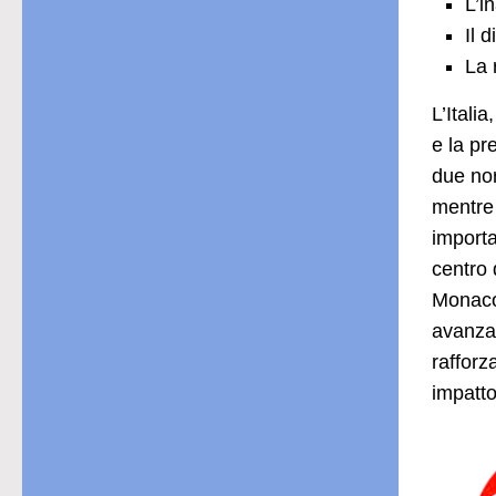
L’i
Il 
La 
L’Itali
e la pr
due nor
mentre 
importa
centro 
Monaco 
avanzat
rafforz
impatto