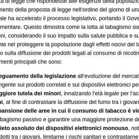
a di legge che rispondesse alle esigenze della popolazione
imento della proposta di legge nell’ordine del giorno di u
le ha accelerato il processo legislativo, portando il Go
mentare. Questo dimostra come la lotta al tabagismo si
ioni, considerando il suo impatto sulla salute pubblica e 
te nel proteggere la popolazione dagli effetti nocivi de
lo sulla diffusione dei prodotti legati al consumo di nicot
menti principali che sono:
guamento della legislazione
all’evoluzione del merca
ingente sui prodotti correlati e sui dispositivi elettronici 
giore tutela dei minori
, innalzando l’età legale per l’
i
, al fine di contrastare la diffusione del fumo tra i giovan
ansione delle aree in cui il consumo di tabacco è vi
tabagismo passivo e garantire una maggiore protezione de
ieto assoluto dei dispositivi elettronici monouso
, no
dotti tra i giovani, limitarne i rischi sanitari e contrastarn