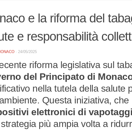
aco e la riforma del tabag
ute e responsabilità collett
MONACO
·
24/05/2025
ecente riforma legislativa sul ta
erno del Principato di Monac
ificativo nella tutela della salute
’ambiente. Questa iniziativa, che i
positivi elettronici di vapota
strategia più ampia volta a ridurre 