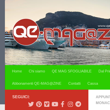
Salta al contenuto
Home
Chi siamo
QE MAG SFOGLIABILE
Dal Pr
Abbonamenti QE-MAG@ZINE
Contatti
Cassa
SEGUICI:
APPUN
MONAC