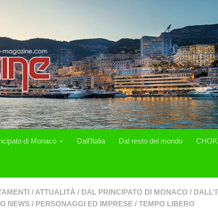
incipato di Monaco
Dall’Italia
Dal resto del mondo
CHOK
TAMENTI
/
ATTUALITÀ
/
DAL PRINCIPATO DI MONACO
/
DALL'I
O NEWS
/
PERSONAGGI ED IMPRESE
/
TEMPO LIBERO