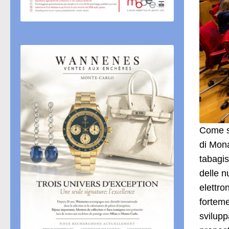
Come so
di Mona
tabagis
delle n
elettro
forteme
svilupp