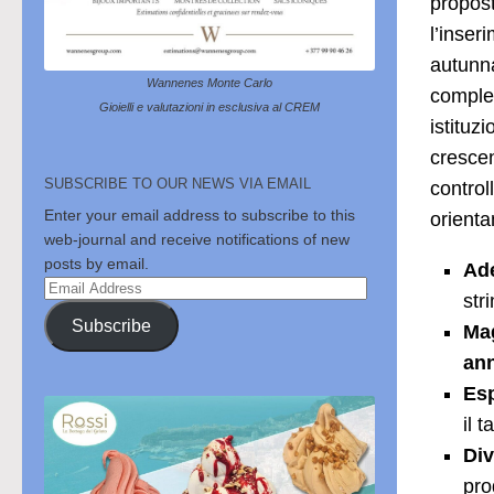
propost
l’inser
autunna
Wannenes Monte Carlo
comple
Gioielli e valutazioni in esclusiva al CREM
istituz
crescen
SUBSCRIBE TO OUR NEWS VIA EMAIL
control
Enter your email address to subscribe to this
orienta
web-journal and receive notifications of new
posts by email.
Ade
Email
str
Address
Subscribe
Mag
ann
Esp
il 
Div
pro