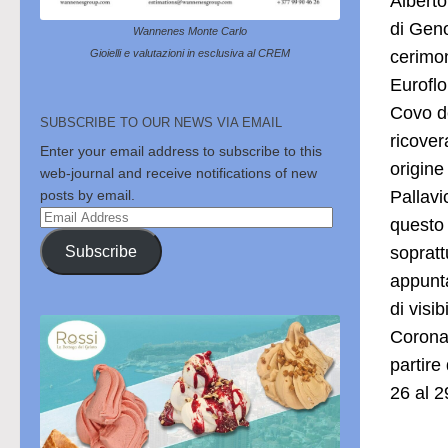
Alberto
di Geno
Wannenes Monte Carlo
cerimon
Gioielli e valutazioni in esclusiva al CREM
Euroflo
Covo de
SUBSCRIBE TO OUR NEWS VIA EMAIL
ricover
Enter your email address to subscribe to this
origine
web-journal and receive notifications of new
Pallavi
posts by email.
Email
questo 
Address
Subscribe
sopratt
appunta
di visi
Coronav
partire
26 al 2