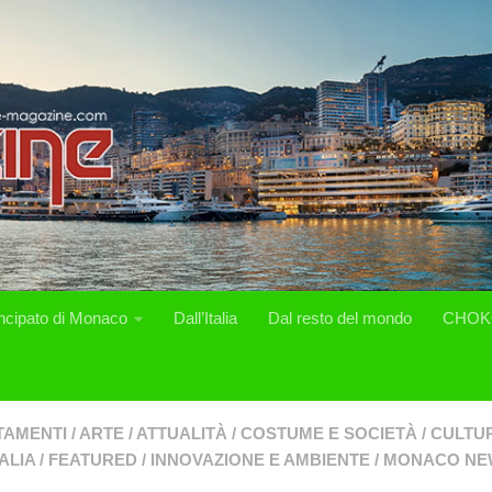
incipato di Monaco
Dall’Italia
Dal resto del mondo
CHOK
TAMENTI
/
ARTE
/
ATTUALITÀ
/
COSTUME E SOCIETÀ
/
CULTUR
ALIA
/
FEATURED
/
INNOVAZIONE E AMBIENTE
/
MONACO NE