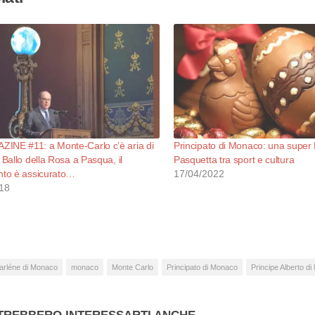
INE #11: a Monte-Carlo c’è aria di
Principato di Monaco: una super
 Ballo della Rosa a Pasqua, il
Pasquetta tra sport e cultura
nto è assicurato…
17/04/2022
18
arléne di Monaco
monaco
Monte Carlo
Principato di Monaco
Principe Alberto d