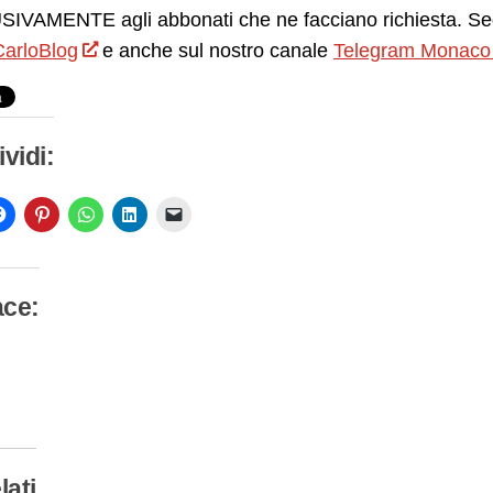
IVAMENTE agli abbonati che ne facciano richiesta. Seg
arloBlog
e anche sul nostro canale
Telegram Monaco
vidi:
ace:
camento
so…
lati