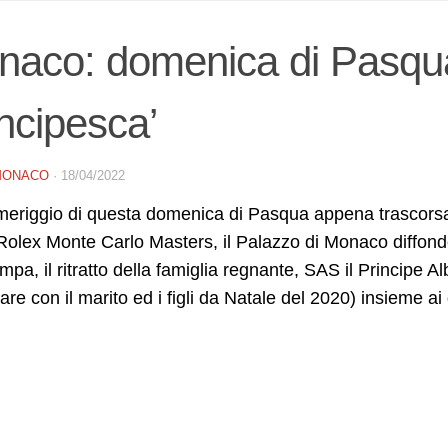
aco: domenica di Pasqua
incipesca’
MONACO
·
18/04/2022
eriggio di questa domenica di Pasqua appena trascorsa,
Rolex Monte Carlo Masters, il Palazzo di Monaco diffonde
ampa, il ritratto della famiglia regnante, SAS il Princip
are con il marito ed i figli da Natale del 2020) insieme a