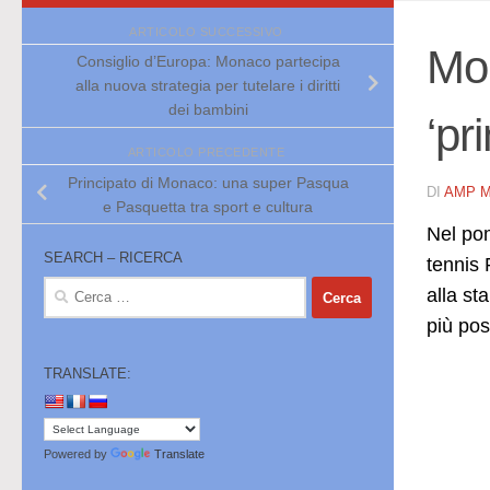
ARTICOLO SUCCESSIVO
Mon
Consiglio d’Europa: Monaco partecipa
alla nuova strategia per tutelare i diritti
dei bambini
‘pr
ARTICOLO PRECEDENTE
Principato di Monaco: una super Pasqua
DI
AMP 
e Pasquetta tra sport e cultura
Nel pom
SEARCH – RICERCA
tennis 
Ricerca
alla st
per:
più pos
TRANSLATE:
Powered by
Translate