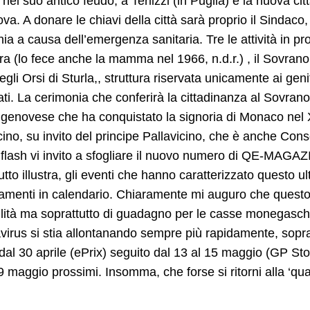
 nel suo antico feudo, a Terlizzi (in Puglia) e la nuova cit
va. A donare le chiavi della città sarà proprio il Sindaco
ia a causa dell’emergenza sanitaria. Tre le attività in p
ra (lo fece anche la mamma nel 1966, n.d.r.) , il Sovrano 
gli Orsi di Sturla,, struttura riservata unicamente ai genit
ati. La cerimonia che conferirà la cittadinanza al Sovrano
 genovese che ha conquistato la signoria di Monaco nel X
cino, su invito del principe Pallavicino, che è anche C
flash vi invito a sfogliare il nuovo numero di QE-MAGA
utto illustra, gli eventi che hanno caratterizzato questo
menti in calendario. Chiaramente mi auguro che questo fe
bilità ma soprattutto di guadagno per le casse monegasch
irus si stia allontanando sempre più rapidamente, soprat
 dal 30 aprile (ePrix) seguito dal 13 al 15 maggio (GP Stor
9 maggio prossimi. Insomma, che forse si ritorni alla ‘q