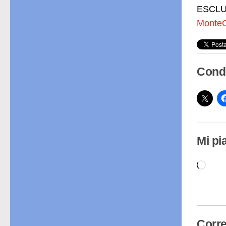
ESCLUS
MonteC
Condi
Mi pi
Cari
in
cor
Corre