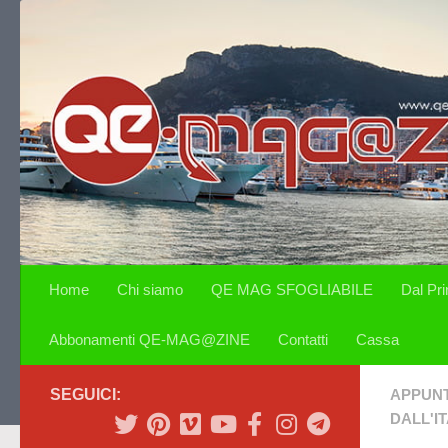
Salta al contenuto
Home
Chi siamo
QE MAG SFOGLIABILE
Dal Pr
Abbonamenti QE-MAG@ZINE
Contatti
Cassa
SEGUICI:
APPUN
DALL'IT