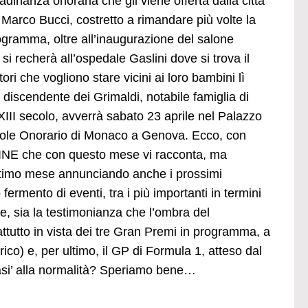
tadinanza onoraria che gli viene offerta dalla città
, Marco Bucci, costretto a rimandare più volte la
rogramma, oltre all’inaugurazione del salone
si recherà all’ospedale Gaslini dove si trova il
ori che vogliono stare vicini ai loro bambini lì
 discendente dei Grimaldi, notabile famiglia di
III secolo, avverrà sabato 23 aprile nel Palazzo
onsole Onorario di Monaco a Genova. Ecco, con
ZINE che con questo mese vi racconta, ma
 ultimo mese annunciando anche i prossimi
rmento di eventi, tra i più importanti in termini
e, sia la testimonianza che l’ombra del
tutto in vista dei tre Gran Premi in programma, a
ico) e, per ultimo, il GP di Formula 1, atteso dal
uasi’ alla normalità? Speriamo bene…