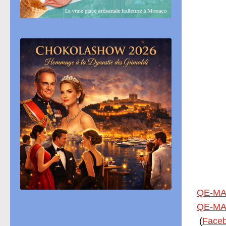
QE-MA
QE-MA
(
Face