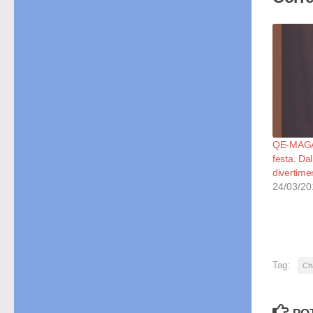
QE-MAGAZ
festa. Dal
divertime
24/03/20
Tag:
Ch