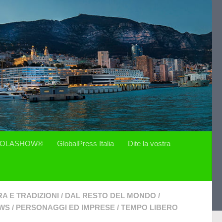
OLASHOW®
GlobalPress Italia
Dite la vostra
A E TRADIZIONI
/
DAL RESTO DEL MONDO
/
WS
/
PERSONAGGI ED IMPRESE
/
TEMPO LIBERO