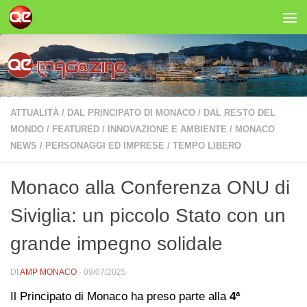
Salta al contenuto
ATTUALITÀ
/
DAL PRINCIPATO DI MONACO
/
DAL RESTO DEL
MONDO
/
FEATURED
/
INNOVAZIONE E AMBIENTE
/
MONACO
NEWS
/
PERSONAGGI ED IMPRESE
/
TEMPO LIBERO
Monaco alla Conferenza ONU di
Siviglia: un piccolo Stato con un
grande impegno solidale
DI
AMP MONACO
·
09/07/2025
Il Principato di Monaco ha preso parte alla
4ª