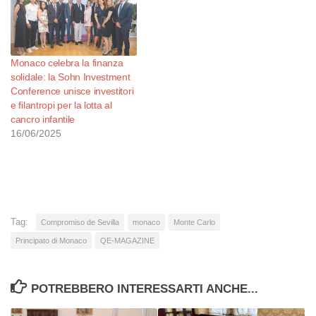
Monaco celebra la finanza
solidale: la Sohn Investment
Conference unisce investitori
e filantropi per la lotta al
cancro infantile
16/06/2025
Tag:
Compromiso de Sevilla
monaco
Monte Carlo
Principato di Monaco
QE-MAGAZINE
POTREBBERO INTERESSARTI ANCHE...