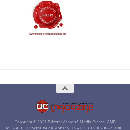
Copyright © 2021 Editore: Actualité Media Presse, AMP
MONACO, Principauté de Monaco, TVA FR 30000070622. Tutti i