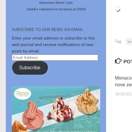
Wannenes Monte Carlo
Cari
Gioielli e valutazioni in esclusiva al CREM
in
cor
SUBSCRIBE TO OUR NEWS VIA EMAIL
Enter your email address to subscribe to this
Tag:
lav
web-journal and receive notifications of new
posts by email.
Email
PO
Address
Subscribe
Monaco e
nove zer
30/06/201