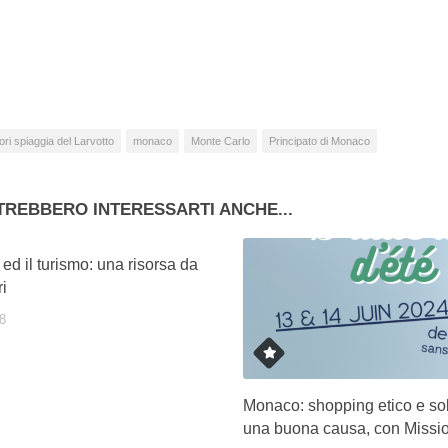
camento
so…
ori spiaggia del Larvotto
monaco
Monte Carlo
Principato di Monaco
TREBBERO INTERESSARTI ANCHE...
d il turismo: una risorsa da
i
8
Monaco: shopping etico e sol
una buona causa, con Missi