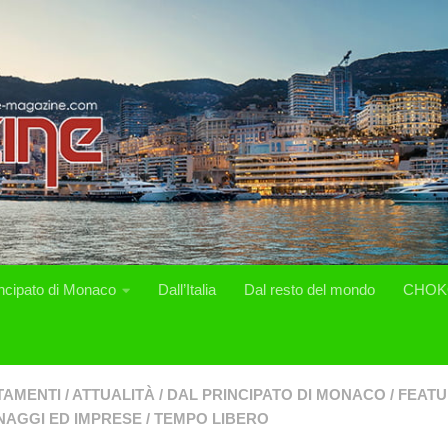
incipato di Monaco
Dall’Italia
Dal resto del mondo
CHOK
TAMENTI
/
ATTUALITÀ
/
DAL PRINCIPATO DI MONACO
/
FEAT
AGGI ED IMPRESE
/
TEMPO LIBERO