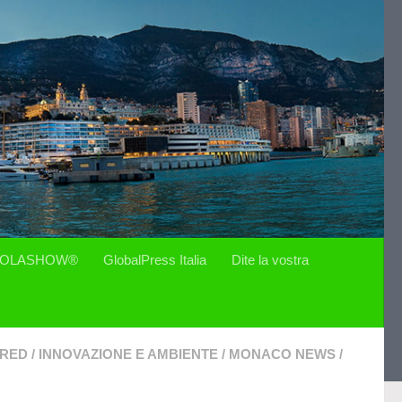
OLASHOW®
GlobalPress Italia
Dite la vostra
URED
/
INNOVAZIONE E AMBIENTE
/
MONACO NEWS
/