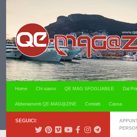
Salta al contenuto
Home
Chi siamo
QE MAG SFOGLIABILE
Dal Pr
Abbonamenti QE-MAG@ZINE
Contatti
Cassa
SEGUICI:
APPUN
PERSON