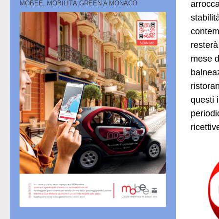
arrocca
MOBEE, MOBILITÀ GREEN A MONACO
stabili
contemp
resterà
mese di
balneaz
ristora
questi 
periodi
ricetti