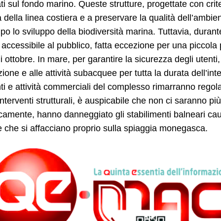
ti sul fondo marino. Queste strutture, progettate con crite
tà della linea costiera e a preservare la qualità dell’ambi
o lo sviluppo della biodiversità marina. Tuttavia, durante 
 accessibile al pubblico, fatta eccezione per una picco
 ottobre. In mare, per garantire la sicurezza degli utenti, 
ione e alle attività subacquee per tutta la durata dell’i
nti e attività commerciali del complesso rimarranno rego
interventi strutturali, è auspicabile che non ci saranno pi
camente, hanno danneggiato gli stabilimenti balneari cau
ve che si affacciano proprio sulla spiaggia monegasca.