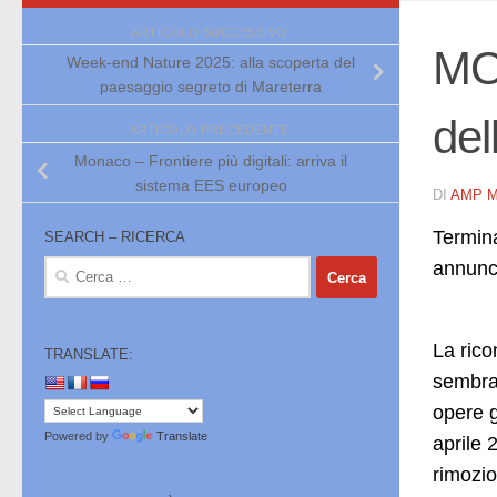
ARTICOLO SUCCESSIVO
MON
Week-end Nature 2025: alla scoperta del
paesaggio segreto di Mareterra
del
ARTICOLO PRECEDENTE
Monaco – Frontiere più digitali: arriva il
sistema EES europeo
DI
AMP 
Termina
SEARCH – RICERCA
annunci
Ricerca
per:
La rico
TRANSLATE:
sembra 
opere g
Powered by
Translate
aprile 
rimozio