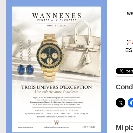
(
F
ESC
Condi
Mi pi