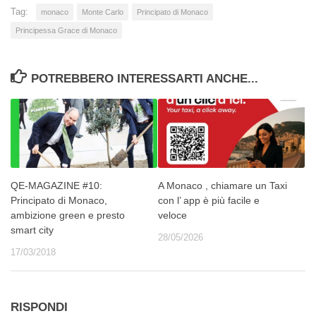
Tag:
monaco
Monte Carlo
Principato di Monaco
Principessa Grace di Monaco
POTREBBERO INTERESSARTI ANCHE...
QE-MAGAZINE #10:
A Monaco , chiamare un Taxi
Principato di Monaco,
con l’ app è più facile e
ambizione green e presto
veloce
smart city
28/05/2026
17/03/2018
RISPONDI