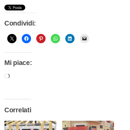
Condividi:
Mi piace:
Caricamento
in
corso…
Correlati