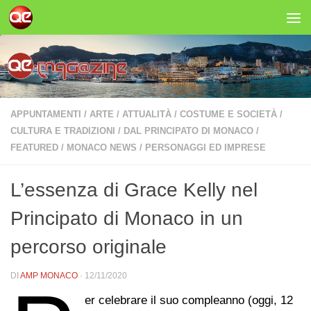
Salta al contenuto
APPUNTAMENTI
/
ARTE
/
ATTUALITÀ
/
COSTUME E SOCIETÀ
/
CULTURA E TRADIZIONI
/
DAL PRINCIPATO DI MONACO
/
FEATURED
/
MONACO NEWS
/
PERSONAGGI ED IMPRESE
L’essenza di Grace Kelly nel
Principato di Monaco in un
percorso originale
DI
AMP MONACO
·
12/11/2020
er celebrare il suo compleanno (oggi, 12