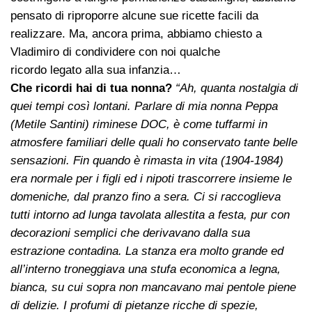
pensato di riproporre alcune sue ricette facili da
realizzare. Ma, ancora prima, abbiamo chiesto a
Vladimiro di condividere con noi qualche
ricordo legato alla sua infanzia…
Che ricordi hai di tua nonna?
“Ah, quanta nostalgia di
quei tempi così lontani. Parlare di mia nonna Peppa
(Metile Santini) riminese DOC, è come tuffarmi in
atmosfere familiari delle quali ho conservato tante belle
sensazioni. Fin quando è rimasta in vita (1904-1984)
era normale per i figli ed i nipoti trascorrere insieme le
domeniche, dal pranzo fino a sera. Ci si raccoglieva
tutti intorno ad lunga tavolata allestita a festa, pur con
decorazioni semplici che derivavano dalla sua
estrazione contadina. La stanza era molto grande ed
all’interno troneggiava una stufa economica a legna,
bianca, su cui sopra non mancavano mai pentole piene
di delizie. I profumi di pietanze ricche di spezie,