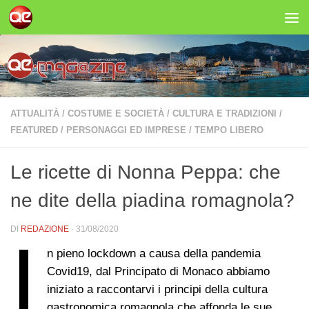
Salta al contenuto
ATTUALITÀ
/
COSTUME E SOCIETÀ
/
CULTURA E TRADIZIONI
/
FEATURED
/
PERSONAGGI ED IMPRESE
/
TEMPO LIBERO
Le ricette di Nonna Peppa: che
ne dite della piadina romagnola?
DI
REDAZIONE
·
31/08/2020
I
n pieno lockdown a causa della pandemia
Covid19, dal Principato di Monaco abbiamo
iniziato a raccontarvi i principi della cultura
gastronomica romagnola che affonda le sue