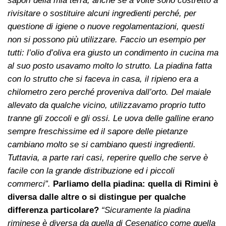
sapori della mia terra, anche se a volte sono costretto a
rivisitare o sostituire alcuni ingredienti perché, per
questione di igiene o nuove regolamentazioni, questi
non si possono più utilizzare. Faccio un esempio per
tutti: l’olio d’oliva era giusto un condimento in cucina ma
al suo posto usavamo molto lo strutto. La piadina fatta
con lo strutto che si faceva in casa, il ripieno era a
chilometro zero perché proveniva dall’orto. Del maiale
allevato da qualche vicino, utilizzavamo proprio tutto
tranne gli zoccoli e gli ossi. Le uova delle galline erano
sempre freschissime ed il sapore delle pietanze
cambiano molto se si cambiano questi ingredienti.
Tuttavia, a parte rari casi, reperire quello che serve è
facile con la grande distribuzione ed i piccoli
commerci”.
Parliamo della piadina: quella di Rimini è
diversa dalle altre o si distingue per qualche
differenza particolare?
“Sicuramente la piadina
riminese è diversa da quella di Cesenatico come quella