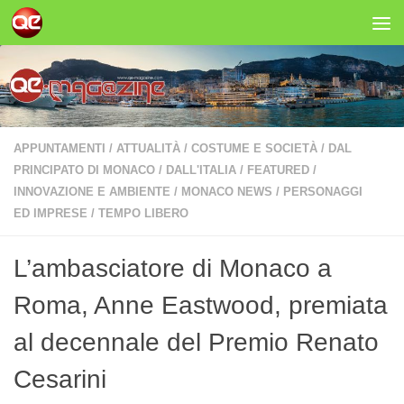
Salta al contenuto
APPUNTAMENTI
/
ATTUALITÀ
/
COSTUME E SOCIETÀ
/
DAL
PRINCIPATO DI MONACO
/
DALL'ITALIA
/
FEATURED
/
INNOVAZIONE E AMBIENTE
/
MONACO NEWS
/
PERSONAGGI
ED IMPRESE
/
TEMPO LIBERO
L’ambasciatore di Monaco a
Roma, Anne Eastwood, premiata
al decennale del Premio Renato
Cesarini