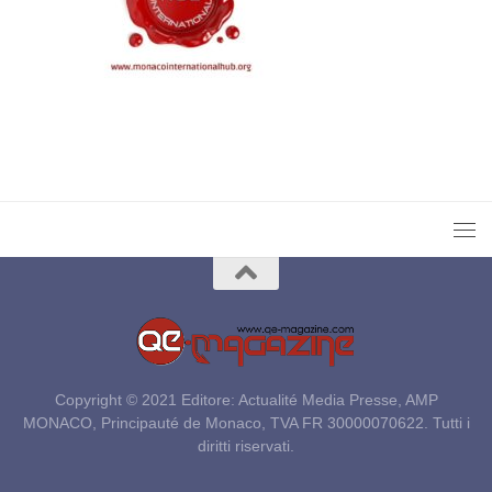
Copyright © 2021 Editore: Actualité Media Presse, AMP
MONACO, Principauté de Monaco, TVA FR 30000070622. Tutti i
diritti riservati.