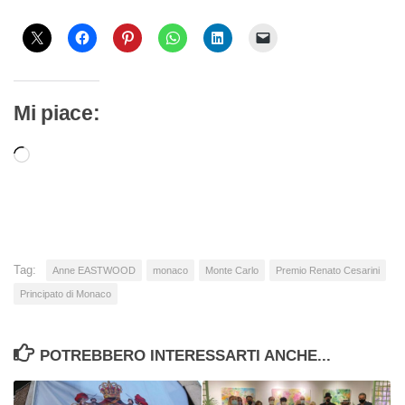
Mi piace:
Caricamento
in
corso…
Tag:
Anne EASTWOOD
monaco
Monte Carlo
Premio Renato Cesarini
Principato di Monaco
POTREBBERO INTERESSARTI ANCHE...