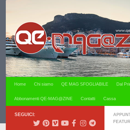
Salta al contenuto
Home
Chi siamo
QE MAG SFOGLIABILE
Dal Pr
Abbonamenti QE-MAG@ZINE
Contatti
Cassa
SEGUICI:
APPUN
FEATU