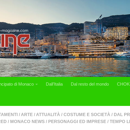
incipato di Monaco
Dall’Italia
Dal resto del mondo
CHOK
TAMENTI
/
ARTE
/
ATTUALITÀ
/
COSTUME E SOCIETÀ
/
DAL PR
RED
/
MONACO NEWS
/
PERSONAGGI ED IMPRESE
/
TEMPO L