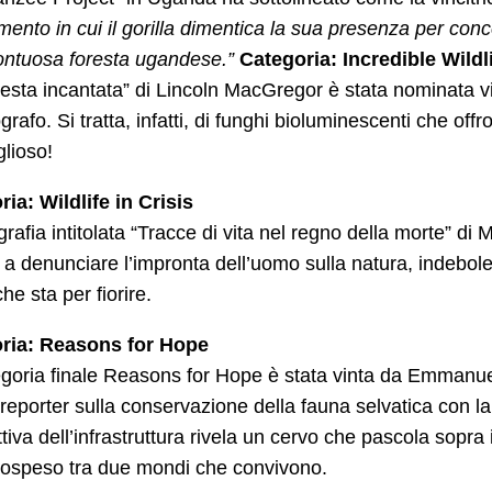
ento in cui il gorilla dimentica la sua presenza per conc
ontuosa foresta ugandese.”
Categoria: Incredible Wildl
esta incantata” di Lincoln MacGregor è stata nominata vi
ografo. Si tratta, infatti, di funghi bioluminescenti che offr
lioso!
ia: Wildlife in Crisis
grafia intitolata “Tracce di vita nel regno della morte” d
a a denunciare l’impronta dell’uomo sulla natura, indebole
che sta per fiorire.
ria:
Reasons for Hope
goria finale Reasons for Hope è stata vinta da Emmanuel
toreporter sulla conservazione della fauna selvatica con la
tiva dell’infrastruttura rivela un cervo che pascola sopra 
ospeso tra due mondi che convivono.