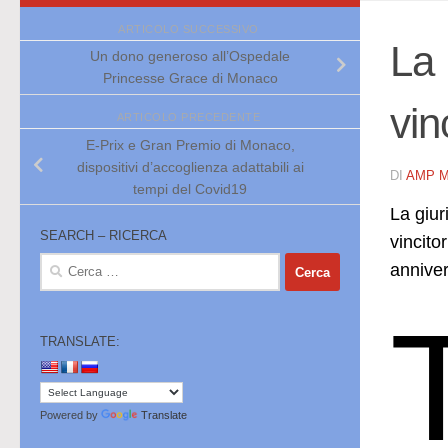
ARTICOLO SUCCESSIVO
La 
Un dono generoso all’Ospedale
Princesse Grace di Monaco
vin
ARTICOLO PRECEDENTE
E-Prix e Gran Premio di Monaco,
dispositivi d’accoglienza adattabili ai
DI
AMP 
tempi del Covid19
La giur
SEARCH – RICERCA
vincito
Ricerca
anniver
per:
TRANSLATE:
Powered by
Translate