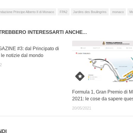
dazione Principe Alberto II di Monaco
FPA2
Jardins des Boulingrins
monaco
Mo
TREBBERO INTERESSARTI ANCHE...
ZINE #3: dal Principato di
le notizie dal mondo
2
Formula 1, Gran Premio di 
2021: le cose da sapere que
20/05/2021
NDI