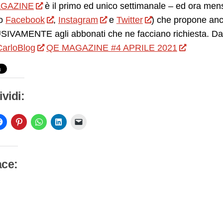
GAZINE
è il primo ed unico settimanale – ed ora mensil
o
Facebook
,
Instagram
e
Twitter
) che propone anc
IVAMENTE agli abbonati che ne facciano richiesta. Da 
arloBlog
QE MAGAZINE #4 APRILE 2021
vidi:
ace:
camento
so…