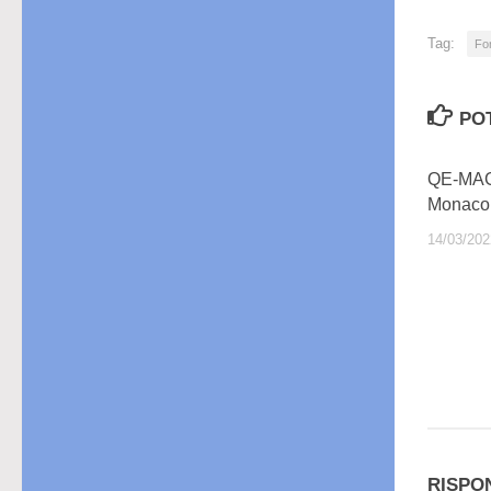
Tag:
Fon
PO
QE-MAGA
Monaco 
14/03/202
RISPO