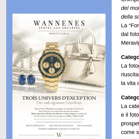
del mom
della s
La “For
dal fot
Meravig
Categor
La foto
riuscit
la vita 
Catego
La cate
e il fo
prospet
come s