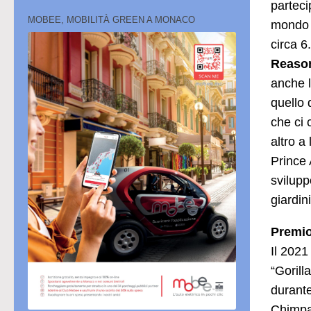
parteci
MOBEE, MOBILITÀ GREEN A MONACO
mondo e
circa 6
Reason
anche l
quello 
che ci 
altro a
Prince 
svilupp
giardin
Premio
Il 2021
“Gorill
durante
Chimpan