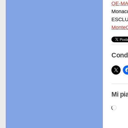
QE-MA
Monac
ESCLUS
MonteC
Condi
Mi pi
Cari
in
cor