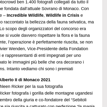
ocrowd ben 1.400 fotografi collegati da tutto il
one fondata dall’attuale Sovrano di Monaco. Con
te –
Incredible Wildlife
,
Wildlife in Crisis
e
nno raccontato la bellezza della fauna selvatica, ma
Lo scopo degli organizzatori del concorso era
 si vuole davvero rispettare la flora e la fauna
nte, l’operazione è perfettamente riuscita, se non
 Olivier Wenden, Vice-Presidente della Fondation
i e rappresentanti di enti impegnati per uno
mpato le immagini più belle che ora decorano i
ns. Intanto vediamo chi sono i premiati
Alberto II di Monaco 2021
leen Ricker per la sua fotografia
Ricker fotografa i gorilla delle montagne ugandesi
embro della giuria e co-fondatore del “Sebitoli
e sia riuscita a catturato con perfezione
“la magia