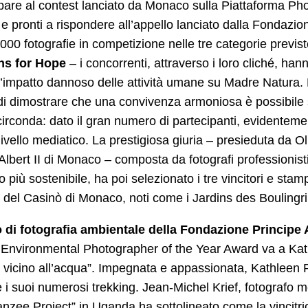
pare al contest lanciato da Monaco sulla Piattaforma Phot
 pronti a rispondere all’appello lanciato dalla Fondazi
.000 fotografie in competizione nelle tre categorie previs
s for Hope
– i concorrenti, attraverso i loro cliché, ha
’impatto dannoso delle attività umane su Madre Natura. 
di dimostrare che una convivenza armoniosa è possibile se
circonda: dato il gran numero di partecipanti, evidenteme
 livello mediatico. La prestigiosa giuria – presieduta da
Albert II di Monaco – composta da fotografi professionist
o più sostenibile, ha poi selezionato i tre vincitori e sta
i del Casinò di Monaco, noti come i Jardins des Boulingri
 di fotografia ambientale della Fondazione Principe 
 Environmental Photographer of the Year Award va a Kath
a vicino all’acqua”. Impegnata e appassionata, Kathleen 
 i suoi numerosi trekking. Jean-Michel Krief, fotografo m
zee Project” in Uganda ha sottolineato come la vincitric