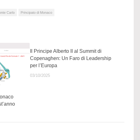
nte Carlo
Principato di Monaco
Il Principe Alberto II al Summit di
Copenaghen: Un Faro di Leadership
per l’Europa
03/10/2025
Monaco
st’anno