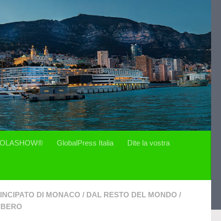
OLASHOW®
GlobalPress Italia
Dite la vostra
INCIPATO DI MONACO
/
DAL RESTO DEL MONDO
/
IBERO