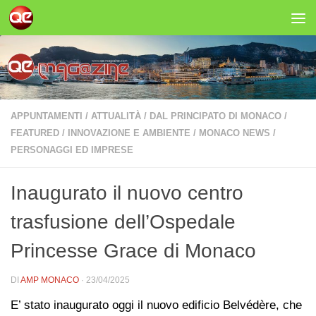
Salta al contenuto
APPUNTAMENTI
/
ATTUALITÀ
/
DAL PRINCIPATO DI MONACO
/
FEATURED
/
INNOVAZIONE E AMBIENTE
/
MONACO NEWS
/
PERSONAGGI ED IMPRESE
Inaugurato il nuovo centro
trasfusione dell’Ospedale
Princesse Grace di Monaco
DI
AMP MONACO
·
23/04/2025
E’ stato inaugurato oggi il nuovo edificio Belvédère, che