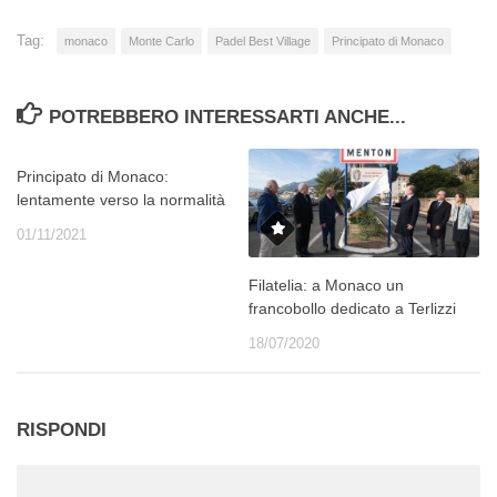
Tag:
monaco
Monte Carlo
Padel Best Village
Principato di Monaco
POTREBBERO INTERESSARTI ANCHE...
Principato di Monaco:
lentamente verso la normalità
01/11/2021
Filatelia: a Monaco un
francobollo dedicato a Terlizzi
18/07/2020
RISPONDI