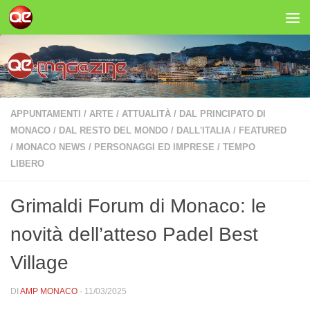
Salta al contenuto
APPUNTAMENTI
/
ARTE
/
ATTUALITÀ
/
DAL PRINCIPATO DI
MONACO
/
DAL RESTO DEL MONDO
/
DALL'ITALIA
/
FEATURED
/
MONACO NEWS
/
PERSONAGGI ED IMPRESE
/
TEMPO
LIBERO
Grimaldi Forum di Monaco: le
novità dell’atteso Padel Best
Village
DI
AMP MONACO
·
11/03/2025