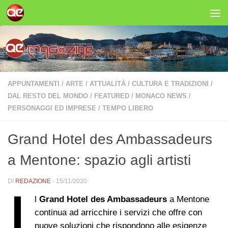
Salta al contenuto
APPUNTAMENTI
/
ARTE
/
ATTUALITÀ
/
CULTURA E TRADIZIONI
/
DAL RESTO DEL MONDO
/
FEATURED
/
MONACO NEWS
/
PERSONAGGI ED IMPRESE
/
TEMPO LIBERO
Grand Hotel des Ambassadeurs
a Mentone: spazio agli artisti
DI
REDAZIONE
·
15/11/2020
I
l
Grand Hotel des Ambassadeurs
a Mentone
continua ad arricchire i servizi che offre con
nuove soluzioni che rispondono alle esigenze