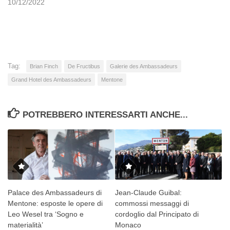
10/12/2022
Tag:
Brian Finch
De Fructibus
Galerie des Ambassadeurs
Grand Hotel des Ambassadeurs
Mentone
POTREBBERO INTERESSARTI ANCHE...
Palace des Ambassadeurs di
Jean-Claude Guibal:
Mentone: esposte le opere di
commossi messaggi di
Leo Wesel tra ‘Sogno e
cordoglio dal Principato di
materialità’
Monaco