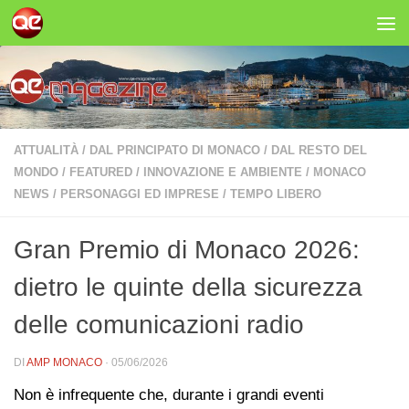
Salta al contenuto
ATTUALITÀ
/
DAL PRINCIPATO DI MONACO
/
DAL RESTO DEL
MONDO
/
FEATURED
/
INNOVAZIONE E AMBIENTE
/
MONACO
NEWS
/
PERSONAGGI ED IMPRESE
/
TEMPO LIBERO
Gran Premio di Monaco 2026:
dietro le quinte della sicurezza
delle comunicazioni radio
DI
AMP MONACO
·
05/06/2026
Non è infrequente che, durante i grandi eventi