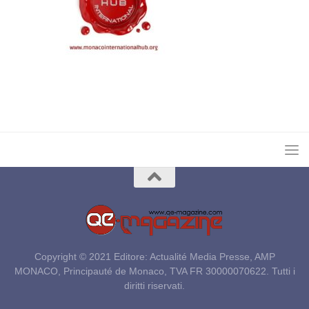
Copyright © 2021 Editore: Actualité Media Presse, AMP
MONACO, Principauté de Monaco, TVA FR 30000070622. Tutti i
diritti riservati.