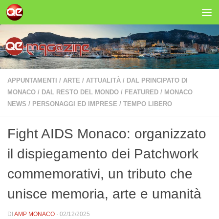
Salta al contenuto
APPUNTAMENTI
/
ARTE
/
ATTUALITÀ
/
DAL PRINCIPATO DI
MONACO
/
DAL RESTO DEL MONDO
/
FEATURED
/
MONACO
NEWS
/
PERSONAGGI ED IMPRESE
/
TEMPO LIBERO
Fight AIDS Monaco: organizzato
il dispiegamento dei Patchwork
commemorativi, un tributo che
unisce memoria, arte e umanità
DI
AMP MONACO
·
02/12/2025