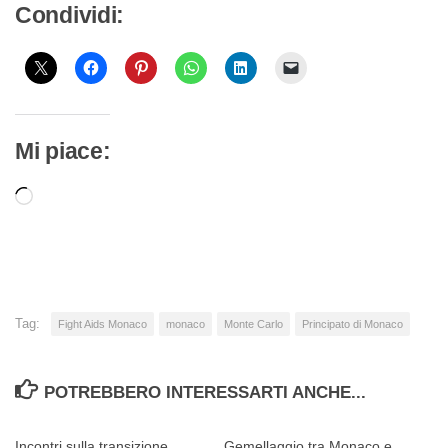
Condividi:
Mi piace:
Caricamento
in
corso…
Tag:
Fight Aids Monaco
monaco
Monte Carlo
Principato di Monaco
POTREBBERO INTERESSARTI ANCHE...
Incontri sulla transizione
Gemellaggio tra Monaco e