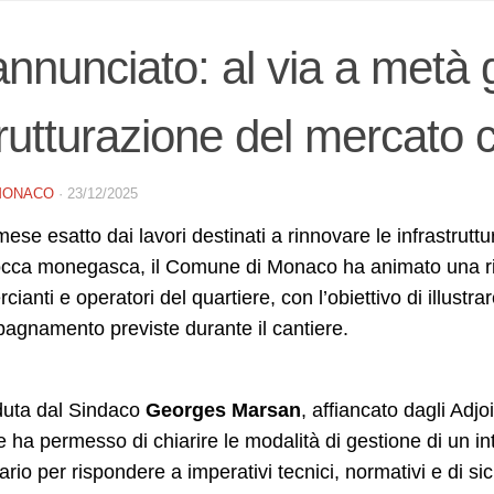
annunciato: al via a metà g
trutturazione del mercato
MONACO
·
23/12/2025
ese esatto dai lavori destinati a rinnovare le infrastrut
occa monegasca, il Comune di Monaco ha animato una riu
ianti e operatori del quartiere, con l’obiettivo di illustrar
agnamento previste durante il cantiere.
duta dal Sindaco
Georges Marsan
, affiancato dagli Adjo
e ha permesso di chiarire le modalità di gestione di un i
rio per rispondere a imperativi tecnici, normativi e di sic