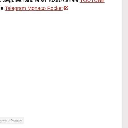
 Seguiteci anche su nostro canale
YOUTUBE
le
Telegram Monaco Pocket
cipato di Monaco