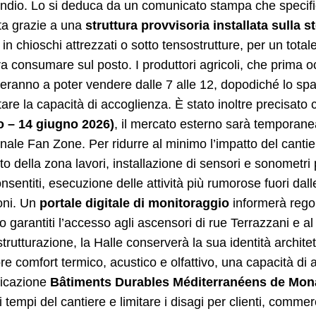
ndio. Lo si deduca da un comunicato stampa che specifica 
ta grazie a una
struttura provvisoria installata sulla
i in chioschi attrezzati o sotto tensostrutture, per un total
a consumare sul posto. I produttori agricoli, che prima 
eranno a poter vendere dalle 7 alle 12, dopodiché lo spaz
re la capacità di accoglienza. È stato inoltre precisato 
 – 14 giugno 2026)
, il mercato esterno sarà temporane
onale Fan Zone. Per ridurre al minimo l’impatto del canti
o della zona lavori, installazione di sensori e sonometri 
onsentiti, esecuzione delle attività più rumorose fuori dal
oni. Un
portale digitale di monitoraggio
informerà regol
 garantiti l’accesso agli ascensori di rue Terrazzani e al
istrutturazione, la Halle conserverà la sua identità archite
e comfort termico, acustico e olfattivo, una capacità di 
ificazione
Bâtiments Durables Méditerranéens de Mo
 i tempi del cantiere e limitare i disagi per clienti, commer