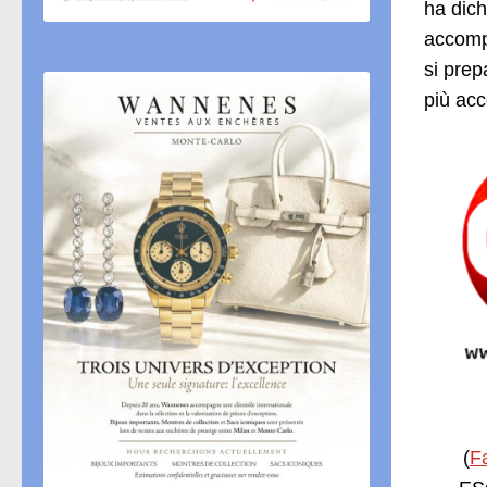
ha dich
accompa
si prep
più acc
(
F