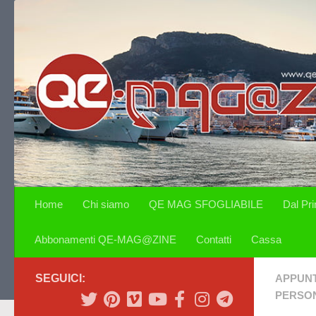
Salta al contenuto
Home
Chi siamo
QE MAG SFOGLIABILE
Dal Pr
Abbonamenti QE-MAG@ZINE
Contatti
Cassa
SEGUICI:
APPUN
PERSON