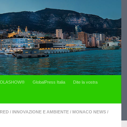
OLASHOW®
GlobalPress Italia
Dite la vostra
URED
/
INNOVAZIONE E AMBIENTE
/
MONACO NEWS
/