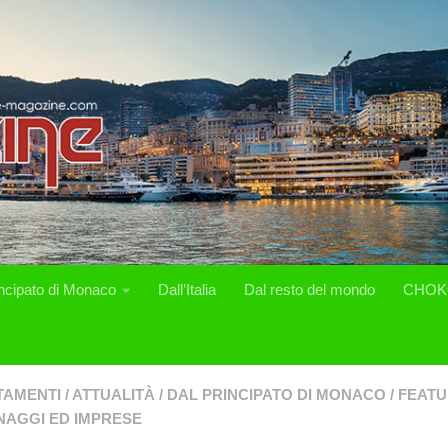
incipato di Monaco
Dall’Italia
Dal resto del mondo
CHOK
TAMENTI
/
ATTUALITÀ
/
DAL PRINCIPATO DI MONACO
/
FEAT
AGGI ED IMPRESE