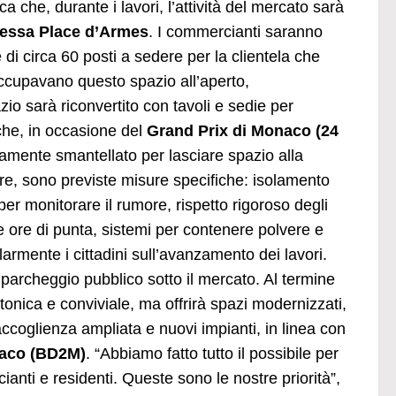
che, durante i lavori, l’attività del mercato sarà
 stessa Place d’Armes
. I commercianti saranno
e di circa 60 posti a sedere per la clientela che
occupavano questo spazio all’aperto,
io sarà riconvertito con tavoli e sedie per
che, in occasione del
Grand Prix di Monaco (24
amente smantellato per lasciare spazio alla
ere, sono previste misure specifiche: isolamento
per monitorare il rumore, rispetto rigoroso degli
le ore di punta, sistemi per contenere polvere e
armente i cittadini sull’avanzamento dei lavori.
 parcheggio pubblico sotto il mercato. Al termine
ttonica e conviviale, ma offrirà spazi modernizzati,
accoglienza ampliata e nuovi impianti, in linea con
naco (BD2M)
. “Abbiamo fatto tutto il possibile per
cianti e residenti. Queste sono le nostre priorità”,