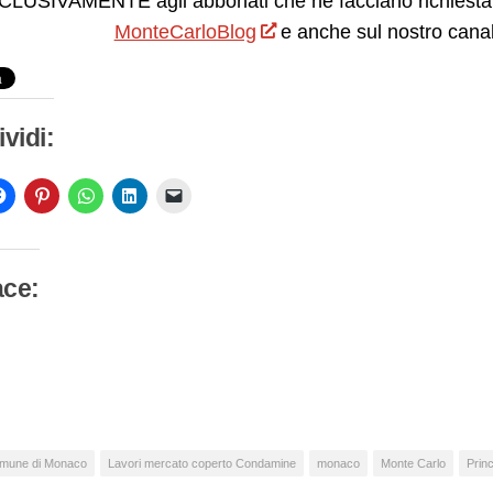
LUSIVAMENTE agli abbonati che ne facciano richiesta.
MonteCarloBlog
e anche sul nostro cana
vidi:
ace:
camento
so…
mune di Monaco
Lavori mercato coperto Condamine
monaco
Monte Carlo
Prin