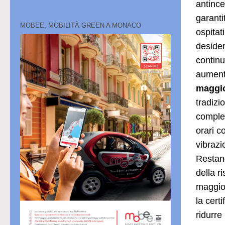
antince
garanti
MOBEE, MOBILITÀ GREEN A MONACO
ospitat
desider
continu
aumenta
maggio
tradizi
complet
orari c
vibrazi
Restano
della r
maggior
la cert
ridurre