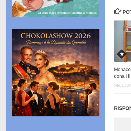
PO
Monaco s
dona i li
14/07/202
RISPO