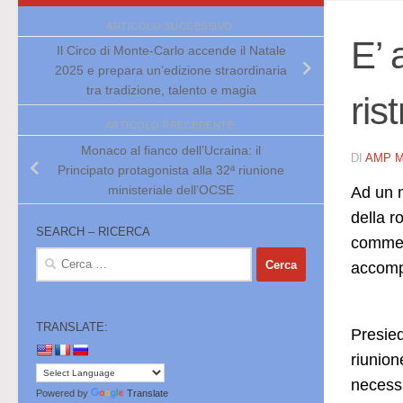
ARTICOLO SUCCESSIVO
E’ 
Il Circo di Monte-Carlo accende il Natale
2025 e prepara un’edizione straordinaria
tra tradizione, talento e magia
ris
ARTICOLO PRECEDENTE
Monaco al fianco dell’Ucraina: il
DI
AMP 
Principato protagonista alla 32ª riunione
ministeriale dell’OCSE
Ad un m
della r
SEARCH – RICERCA
commerc
Ricerca
accomp
per:
TRANSLATE:
Presie
riunion
necessa
Powered by
Translate