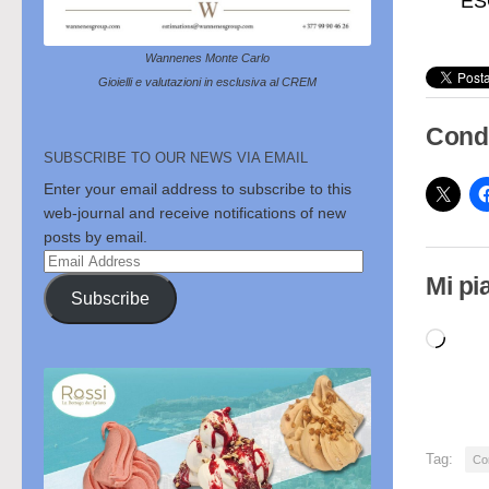
ESC
Wannenes Monte Carlo
Gioielli e valutazioni in esclusiva al CREM
Condi
SUBSCRIBE TO OUR NEWS VIA EMAIL
Enter your email address to subscribe to this
web-journal and receive notifications of new
posts by email.
Email
Mi pi
Address
Subscribe
Cari
in
cor
Tag:
Co