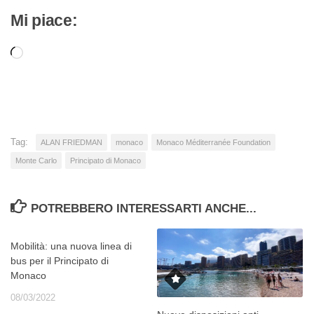
Mi piace:
Caricamento
in
corso…
Tag:
ALAN FRIEDMAN
monaco
Monaco Méditerranée Foundation
Monte Carlo
Principato di Monaco
POTREBBERO INTERESSARTI ANCHE...
Mobilità: una nuova linea di
bus per il Principato di
Monaco
08/03/2022