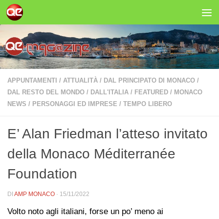
Salta al contenuto
APPUNTAMENTI
/
ATTUALITÀ
/
DAL PRINCIPATO DI MONACO
/
DAL RESTO DEL MONDO
/
DALL'ITALIA
/
FEATURED
/
MONACO
NEWS
/
PERSONAGGI ED IMPRESE
/
TEMPO LIBERO
E’ Alan Friedman l’atteso invitato
della Monaco Méditerranée
Foundation
DI
AMP MONACO
·
15/11/2022
Volto noto agli italiani, forse un po’ meno ai