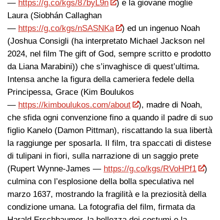
—
https://g.co/kgs/87byL9n
) e la giovane moglie
Laura (Siobhán Callaghan
—
https://g.co/kgs/nSASNKa
) ed un ingenuo Noah
(Joshua Consigli (ha interpretato Michael Jackson nel
2024, nel film The gift of God, sempre scritto e prodotto
da Liana Marabini)) che s’invaghisce di quest’ultima.
Intensa anche la figura della cameriera fedele della
Principessa, Grace (Kim Boulukos
—
https://kimboulukos.com/about
), madre di Noah,
che sfida ogni convenzione fino a quando il padre di suo
figlio Kanelo (Damon Pittman), riscattando la sua libertà
la raggiunge per sposarla. Il film, tra spaccati di distese
di tulipani in fiori, sulla narrazione di un saggio prete
(Rupert Wynne-James —
https://g.co/kgs/RVoHPf1
)
culmina con l’esplosione della bolla speculativa nel
marzo 1637, mostrando la fragilità e la preziosità della
condizione umana. La fotografia del film, firmata da
Harald Erschbaumer, la bellezza dei costumi e la