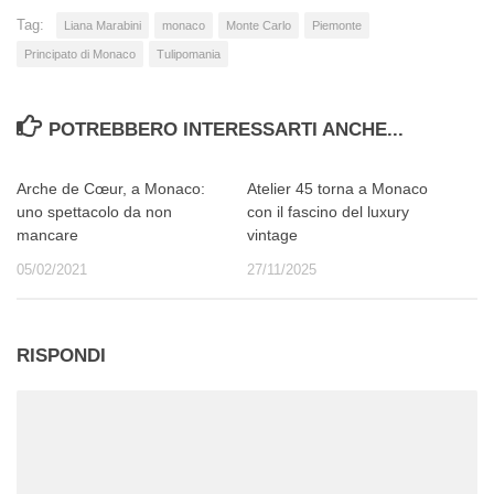
Tag:
Liana Marabini
monaco
Monte Carlo
Piemonte
Principato di Monaco
Tulipomania
POTREBBERO INTERESSARTI ANCHE...
Arche de Cœur, a Monaco:
Atelier 45 torna a Monaco
uno spettacolo da non
con il fascino del luxury
mancare
vintage
05/02/2021
27/11/2025
RISPONDI