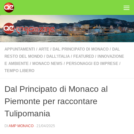
Salta al contenuto
APPUNTAMENTI
/
ARTE
/
DAL PRINCIPATO DI MONACO
/
DAL
RESTO DEL MONDO
/
DALL'ITALIA
/
FEATURED
/
INNOVAZIONE
E AMBIENTE
/
MONACO NEWS
/
PERSONAGGI ED IMPRESE
/
TEMPO LIBERO
Dal Principato di Monaco al
Piemonte per raccontare
Tulipomania
DI
AMP MONACO
·
21/04/2025