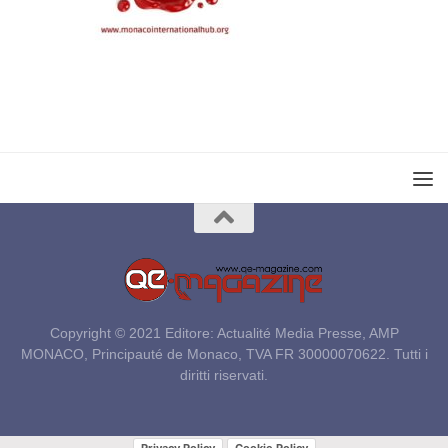
Copyright © 2021 Editore: Actualité Media Presse, AMP
MONACO, Principauté de Monaco, TVA FR 30000070622. Tutti i
diritti riservati.
Privacy Policy
Cookie Policy