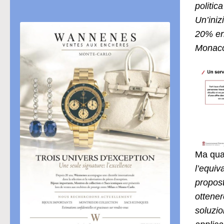
politic
Un’iniz
20% ent
Monac
Ma qual
l’equiv
propost
ottener
soluzio