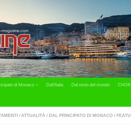
incipato di Monaco
Dall’Italia
Dal resto del mondo
CHOK
TAMENTI
/
ATTUALITÀ
/
DAL PRINCIPATO DI MONACO
/
FEAT