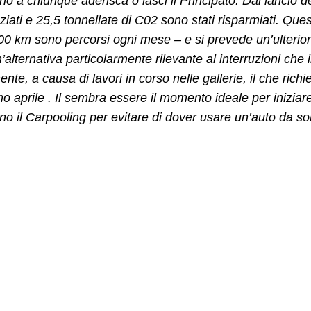
no a chiunque aderisca o lasci il Principato. Dal lancio 
ziati e 25,5 tonnellate di C02 sono stati risparmiati. Que
00 km sono percorsi ogni mese – e si prevede un’ulterior
n’alternativa particolarmente rilevante al interruzioni ch
ente, a causa di lavori in corso nelle gallerie, il che rich
o aprile . Il sembra essere il momento ideale per iniziar
no il Carpooling per evitare di dover usare un’auto da sol