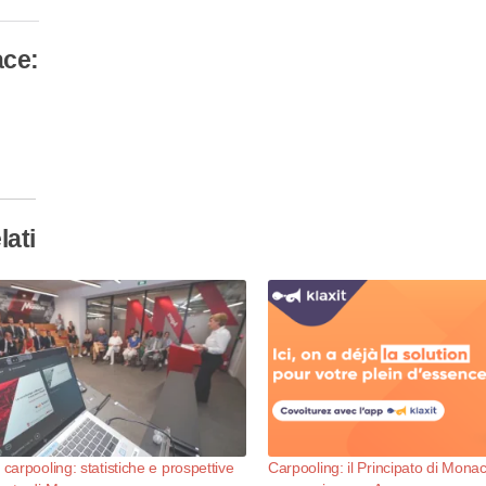
ace:
camento
so…
lati
 carpooling: statistiche e prospettive
Carpooling: il Principato di Mona