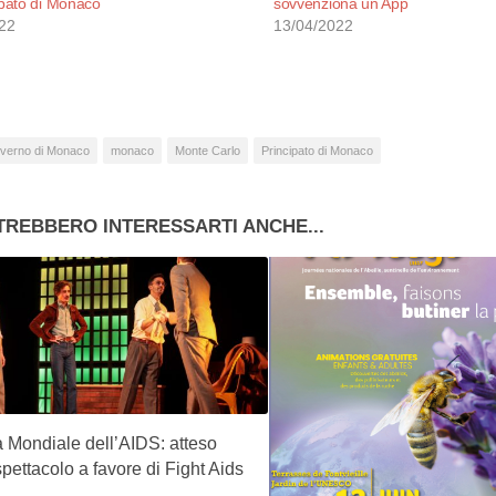
ipato di Monaco
sovvenziona un App
22
13/04/2022
verno di Monaco
monaco
Monte Carlo
Principato di Monaco
TREBBERO INTERESSARTI ANCHE...
a Mondiale dell’AIDS: atteso
spettacolo a favore di Fight Aids