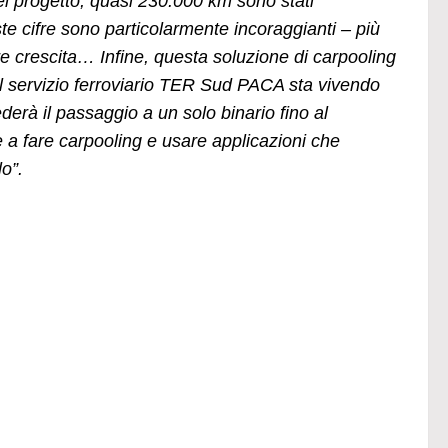
del progetto, quasi 230.000 km sono stati
ste cifre sono particolarmente incoraggianti – più
e crescita… Infine, questa soluzione di carpooling
e il servizio ferroviario TER Sud PACA sta vivendo
iederà il passaggio a un solo binario fino al
e a fare carpooling e usare applicazioni che
o”.