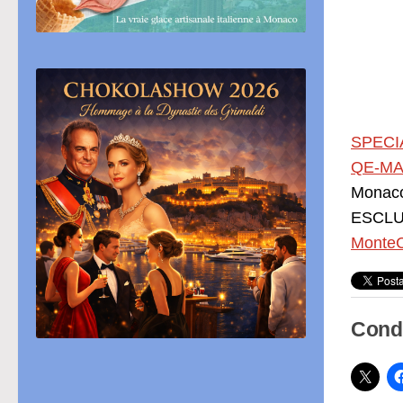
SPECI
QE-MA
Monac
ESCLUS
MonteC
Condi