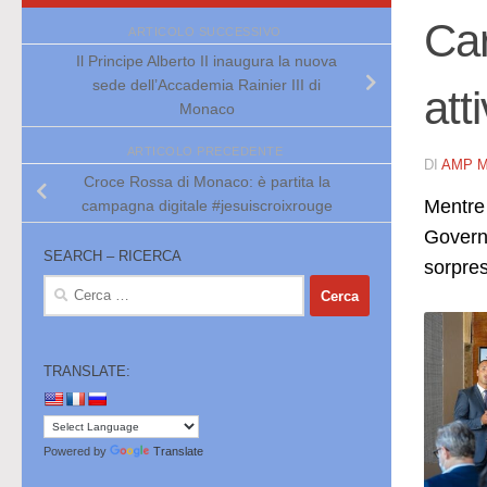
Car
ARTICOLO SUCCESSIVO
Il Principe Alberto II inaugura la nuova
sede dell’Accademia Rainier III di
atti
Monaco
ARTICOLO PRECEDENTE
DI
AMP 
Croce Rossa di Monaco: è partita la
​Mentre
campagna digitale #jesuiscroixrouge
Governo
SEARCH – RICERCA
sorpre
Ricerca
per:
TRANSLATE:
Powered by
Translate