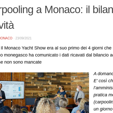
pooling a Monaco: il bila
vità
MONACO
·
23/09/2021
 Il Monaco Yacht Show era al suo primo dei 4 giorni che l
 monegasco ha comunicato i dati ricavati dal bilancio a
se non sono mancate
A domanda
E’ così c
l’amminis
pratica mo
(carpoolin
un giorno