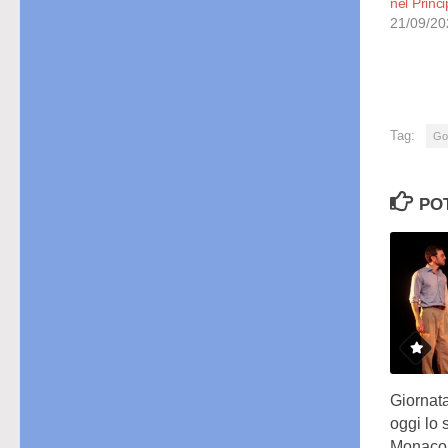
nel Princ
21/09/20
Tag:
Go
PO
Giornat
oggi lo 
Monaco