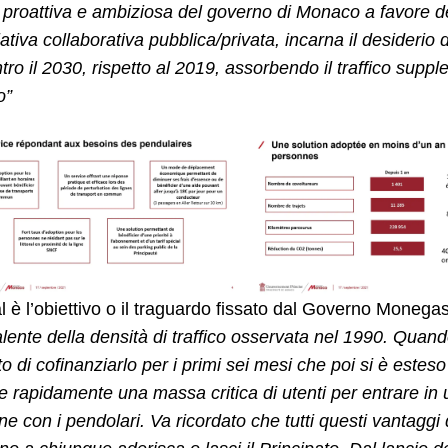
a proattiva e ambiziosa del governo di Monaco a favore dei
iativa collaborativa pubblica/privata, incarna il desiderio de
ro il 2030, rispetto al 2019, assorbendo il traffico sup
o”
 è l’obiettivo o il traguardo fissato dal Governo Moneg
alente della densità di traffico osservata nel 1990. Quando
o di cofinanziarlo per i primi sei mesi che poi si è esteso
e rapidamente una massa critica di utenti per entrare in un
ne con i pendolari. Va ricordato che tutti questi vantaggi 