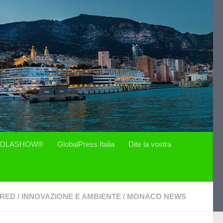
OLASHOW®
GlobalPress Italia
Dite la vostra
URED
/
INNOVAZIONE E AMBIENTE
/
MONACO NEWS