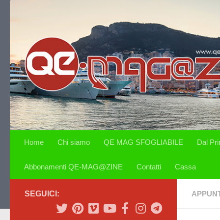
Salta al contenuto
Home
Chi siamo
QE MAG SFOGLIABILE
Dal Pr
Abbonamenti QE-MAG@ZINE
Contatti
Cassa
SEGUICI:
APPUN