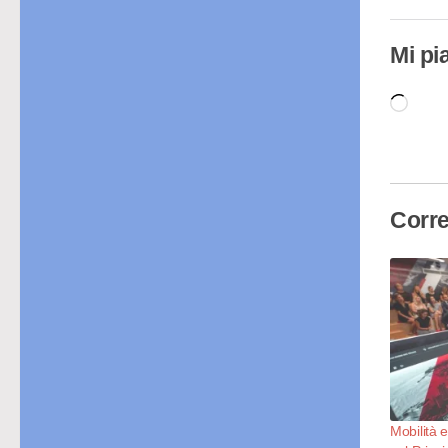
Mi pi
Cari
in
cor
Corre
Mobilità e