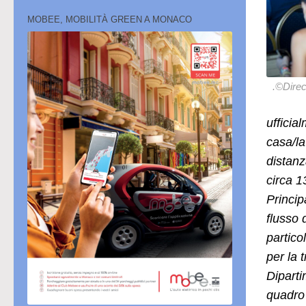
MOBEE, MOBILITÀ GREEN A MONACO
.©Direc
ufficia
casa/la
distanz
circa 1
Princip
flusso 
partico
per la 
Diparti
quadro 