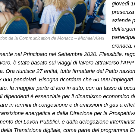
giovedì 1
presenza di
aziende p
dell’argo
partecipan
tion de la Communication de Monaco – Michael Alesi
cronaca, 
lmente nel Principato nel Settembre 2020. Flessibile, reg
voro, è stato basato sui viaggi di lavoro attraverso l’APP 
a. Ora riunisce 27 entità, tutte firmatarie del Patto nazion
3.000 pendolari. Bisogna ricordare che 50.000 impiegati f
ato, la maggior parte di loro in auto, con un tasso di occ
di dipendenti è essenziale per il dinamismo economico d
lare in termini di congestione e di emissioni di gas a eff
transizione energetica e dalla Direzione per la Prospettiva
mento dei Lavori Pubblici, e dalla delegazione interministe
della Transizione digitale, come parte del programma Ex