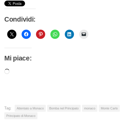
Condividi:
Mi piace:
Caricamento
in
corso…
Tag:
Attentato a Monaco
Bomba nel Principato
monaco
Monte Carlo
Principato di Monaco