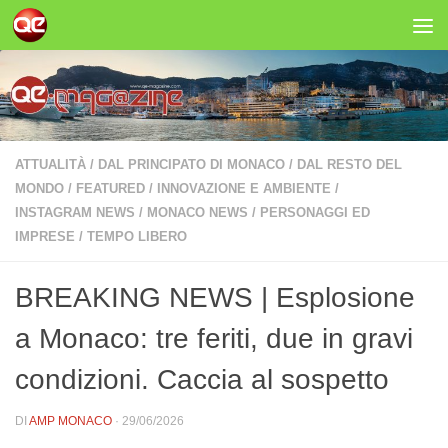
Salta al contenuto
ATTUALITÀ
/
DAL PRINCIPATO DI MONACO
/
DAL RESTO DEL
MONDO
/
FEATURED
/
INNOVAZIONE E AMBIENTE
/
INSTAGRAM NEWS
/
MONACO NEWS
/
PERSONAGGI ED
IMPRESE
/
TEMPO LIBERO
BREAKING NEWS | Esplosione
a Monaco: tre feriti, due in gravi
condizioni. Caccia al sospetto
DI
AMP MONACO
·
29/06/2026