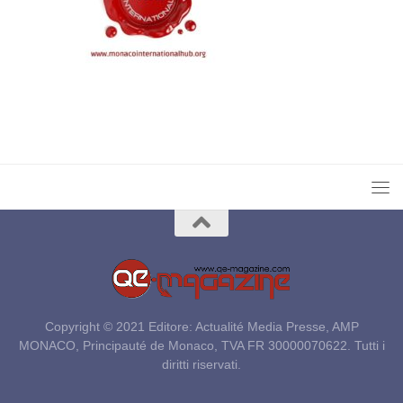
Copyright © 2021 Editore: Actualité Media Presse, AMP
MONACO, Principauté de Monaco, TVA FR 30000070622. Tutti i
diritti riservati.