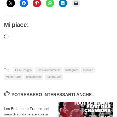
Mi piace:
Caricamento
in
corso…
Tag:
Ezio Greggio
Festival commedia
Instagram
monaco
Monte Carlo
qemagazine
Sandra Milo
POTREBBERO INTERESSARTI ANCHE...
Les Enfants de Frankie: sei
mesi di solidarietà e sorrisi