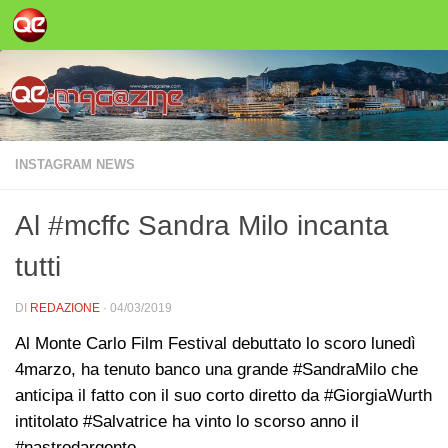
Salta al contenuto
INSTAGRAM NEWS
Al #mcffc Sandra Milo incanta
tutti
DI
REDAZIONE
·
04/03/2019
Al Monte Carlo Film Festival debuttato lo scoro lunedì
4marzo, ha tenuto banco una grande #SandraMilo che
anticipa il fatto con il suo corto diretto da #GiorgiaWurth
intitolato #Salvatrice ha vinto lo scorso anno il
#nastrodargento