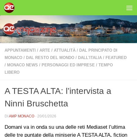
Salta al contenuto
APPUNTAMENTI
/
ARTE
/
ATTUALITÀ
/
DAL PRINCIPATO DI
MONACO
/
DAL RESTO DEL MONDO
/
DALL'ITALIA
/
FEATURED
/
MONACO NEWS
/
PERSONAGGI ED IMPRESE
/
TEMPO
LIBERO
A TESTA ALTA: l’intervista a
Ninni Bruschetta
DI
AMP MONACO
·
20/01/2026
Domani va in onda su una delle reti Mediaset l’ultima
delle tre puntate della miniserie A TESTA ALTA, fiction