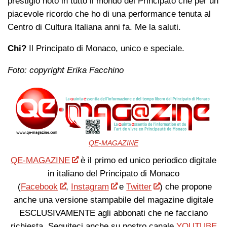
prestigio noto in tutto il mondo del Principato che per un
piacevole ricordo che ho di una performance tenuta al
Centro di Cultura Italiana anni fa. Me la saluti.
Chi?
Il Principato di Monaco, unico e speciale.
Foto: copyright Erika Facchino
QE-MAGAZINE
QE-MAGAZINE
è il primo ed unico periodico digitale
in italiano del Principato di Monaco
(
Facebook
,
Instagram
e
Twitter
) che propone
anche una versione stampabile del magazine digitale
ESCLUSIVAMENTE agli abbonati che ne facciano
richiesta. Seguiteci anche su nostro canale
YOUTUBE