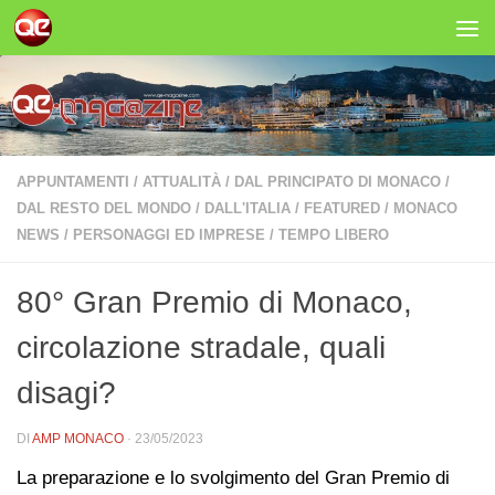
Salta al contenuto
APPUNTAMENTI
/
ATTUALITÀ
/
DAL PRINCIPATO DI MONACO
/
DAL RESTO DEL MONDO
/
DALL'ITALIA
/
FEATURED
/
MONACO
NEWS
/
PERSONAGGI ED IMPRESE
/
TEMPO LIBERO
80° Gran Premio di Monaco,
circolazione stradale, quali
disagi?
DI
AMP MONACO
·
23/05/2023
La preparazione e lo svolgimento del Gran Premio di