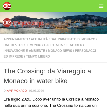
Salta al contenuto
APPUNTAMENTI
/
ATTUALITÀ
/
DAL PRINCIPATO DI MONACO
/
DAL RESTO DEL MONDO
/
DALL'ITALIA
/
FEATURED
/
INNOVAZIONE E AMBIENTE
/
MONACO NEWS
/
PERSONAGGI
ED IMPRESE
/
TEMPO LIBERO
The Crossing: da Viareggio a
Monaco in water bike
DI
AMP MONACO
·
01/06/2026
Era luglio 2020. Dopo aver unito la Corsica a Monaco
nella sua prima edizione, The Crossing torna con un