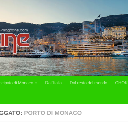
incipato di Monaco
Dall’Italia
Dal resto del mondo
CHOK
GGATO:
PORTO DI MONACO