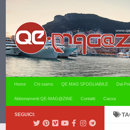
Salta al contenuto
Home
Chi siamo
QE MAG SFOGLIABILE
Dal Pr
Abbonamenti QE-MAG@ZINE
Contatti
Cassa
TA
SEGUICI: