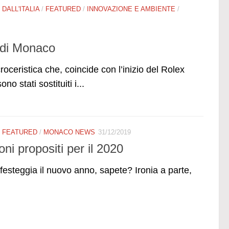
/
DALL'ITALIA
/
FEATURED
/
INNOVAZIONE E AMBIENTE
/
 di Monaco
croceristica che, coincide con l’inizio del Rolex
 stati sostituiti i...
/
FEATURED
/
MONACO NEWS
31/12/2019
ni propositi per il 2020
festeggia il nuovo anno, sapete? Ironia a parte,