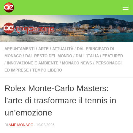
Salta al contenuto
APPUNTAMENTI
/
ARTE
/
ATTUALITÀ
/
DAL PRINCIPATO DI
MONACO
/
DAL RESTO DEL MONDO
/
DALL'ITALIA
/
FEATURED
/
INNOVAZIONE E AMBIENTE
/
MONACO NEWS
/
PERSONAGGI
ED IMPRESE
/
TEMPO LIBERO
Rolex Monte‑Carlo Masters:
l’arte di trasformare il tennis in
un’emozione
DI
AMP MONACO
·
19/02/2026