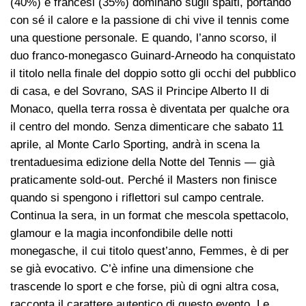
(40%) e francesi (35%) dominano sugli spalti, portando
con sé il calore e la passione di chi vive il tennis come
una questione personale. E quando, l’anno scorso, il
duo franco-monegasco Guinard-Arneodo ha conquistato
il titolo nella finale del doppio sotto gli occhi del pubblico
di casa, e del Sovrano, SAS il Principe Alberto II di
Monaco, quella terra rossa è diventata per qualche ora
il centro del mondo. Senza dimenticare che sabato 11
aprile, al Monte Carlo Sporting, andrà in scena la
trentaduesima edizione della Notte del Tennis — già
praticamente sold-out. Perché il Masters non finisce
quando si spengono i riflettori sul campo centrale.
Continua la sera, in un format che mescola spettacolo,
glamour e la magia inconfondibile delle notti
monegasche, il cui titolo quest’anno, Femmes, è di per
se già evocativo. C’è infine una dimensione che
trascende lo sport e che forse, più di ogni altra cosa,
racconta il carattere autentico di questo evento. Le