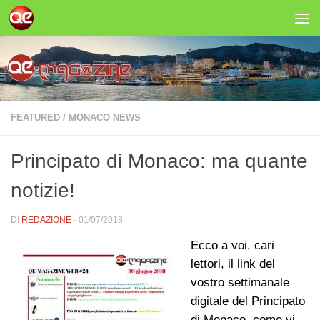
Salta al contenuto
FEATURED
/
MONACO NEWS
Principato di Monaco: ma quante
notizie!
DI
REDAZIONE
·
01/07/2018
Ecco a voi, cari
lettori, il link del
vostro settimanale
digitale del Principato
di Monaco, come vi