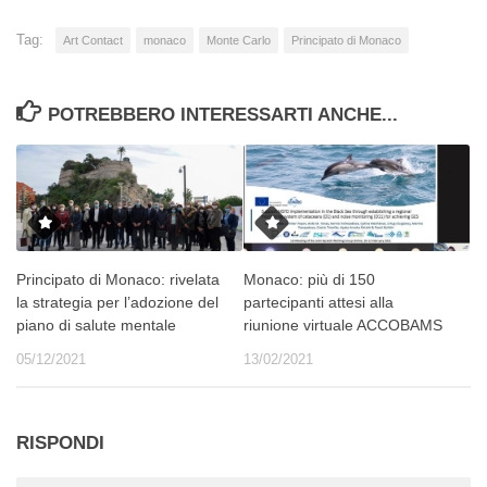
Tag:
Art Contact
monaco
Monte Carlo
Principato di Monaco
POTREBBERO INTERESSARTI ANCHE...
Principato di Monaco: rivelata
Monaco: più di 150
la strategia per l’adozione del
partecipanti attesi alla
piano di salute mentale
riunione virtuale ACCOBAMS
05/12/2021
13/02/2021
RISPONDI