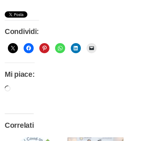
Condividi:
Mi piace:
Caricamento
in
corso…
Correlati