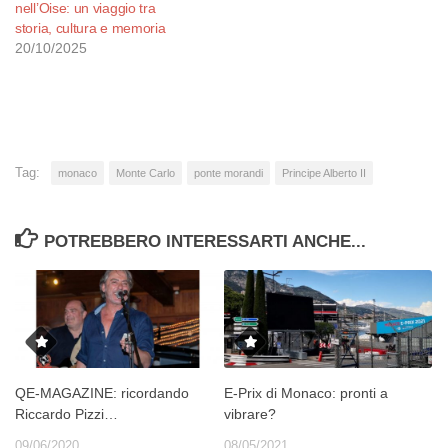
nell’Oise: un viaggio tra
storia, cultura e memoria
20/10/2025
Tag:
monaco
Monte Carlo
ponte morandi
Principe Alberto II
POTREBBERO INTERESSARTI ANCHE...
QE-MAGAZINE: ricordando
E-Prix di Monaco: pronti a
Riccardo Pizzi…
vibrare?
09/06/2020
08/05/2021