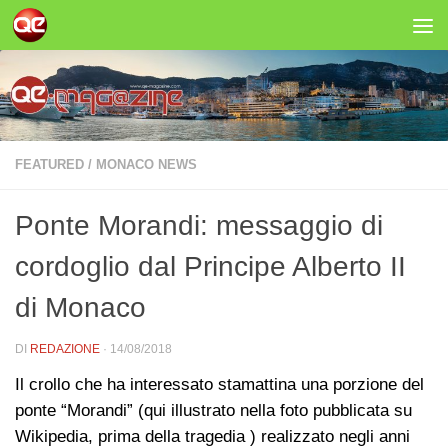
Salta al contenuto
FEATURED
/
MONACO NEWS
Ponte Morandi: messaggio di
cordoglio dal Principe Alberto II
di Monaco
DI
REDAZIONE
·
14/08/2018
Il crollo che ha interessato stamattina una porzione del
ponte “Morandi” (qui illustrato nella foto pubblicata su
Wikipedia, prima della tragedia ) realizzato negli anni