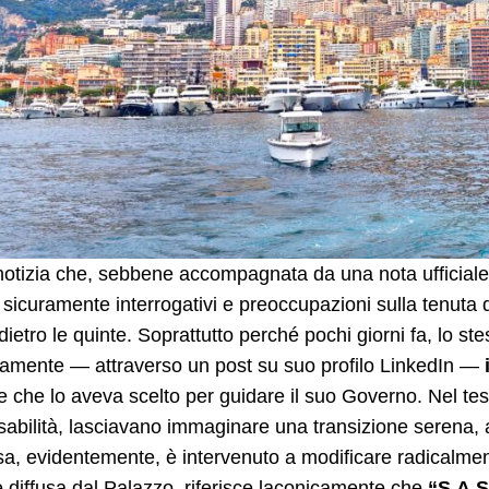
otizia che, sebbene accompagnata da una nota ufficiale so
 sicuramente interrogativi e preoccupazioni sulla tenuta
dietro le quinte. Soprattutto perché pochi giorni fa, l
camente — attraverso un post su suo profilo LinkedIn —
e che lo aveva scelto per guidare il suo Governo. Nel tes
abilità, lasciavano immaginare una transizione serena, all
a, evidentemente, è intervenuto a modificare radicalment
le diffusa dal Palazzo, riferisce laconicamente che
“S.A.S