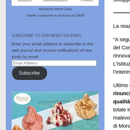
Wannenes Monte Carlo
Gioielli e valutazioni in esclusiva al CREM
La rea
SUBSCRIBE TO OUR NEWS VIA EMAIL
“A segu
Enter your email address to subscribe to this
del Con
web-journal and receive notifications of new
rinnova
posts by email.
Email
L’Istit
Address
l’inte
Subscribe
Ultimo 
rinunc
qualità
totale 
malevol
di Mona