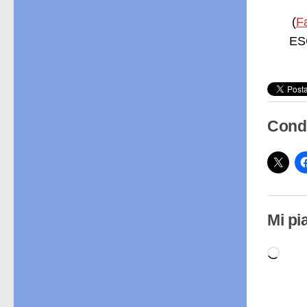
(
F
ESC
Condi
Mi pi
Cari
in
cor