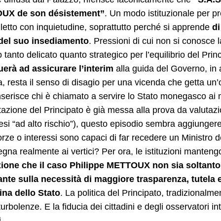
UX de son désistement”
. Un modo istituzionale per p
letto con inquietudine, soprattutto perché si apprende
d
del suo insediamento
. Pressioni di cui non si conosc
o tanto delicato quanto strategico per l’equilibrio del Prin
uerà ad assicurare l’interim
alla guida del Governo, in 
a, resta il senso di disagio per una vicenda che getta un
inserisce chi è chiamato a servire lo Stato monegasco ai m
tazione del Principato è già messa alla prova da valutazi
aesi “ad alto rischio”), questo episodio sembra aggiunger
orze o interessi sono capaci di far recedere un Ministr
egna realmente ai vertici? Per ora, le istituzioni mantengo
ione che il caso Philippe METTOUX non sia soltanto
ante sulla necessità di maggiore trasparenza, tutela 
na dello Stato
. La politica del Principato, tradizional
urbolenze. E la fiducia dei cittadini e degli osservatori i
pi…