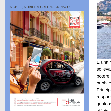
MOBEE, MOBILITÀ GREEN A MONACO
È una n
solleva
potere 
pubbli
Princip
respons
qualcos
ufficia