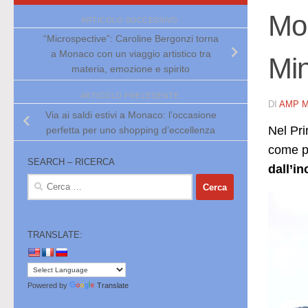
Mon
ARTICOLO SUCCESSIVO
“Microspective”: Caroline Bergonzi torna
a Monaco con un viaggio artistico tra
Min
materia, emozione e spirito
ARTICOLO PRECEDENTE
DI
AMP 
Via ai saldi estivi a Monaco: l’occasione
Nel Pri
perfetta per uno shopping d’eccellenza
come pr
SEARCH – RICERCA
dall’i
Ricerca
per:
TRANSLATE:
Powered by
Translate