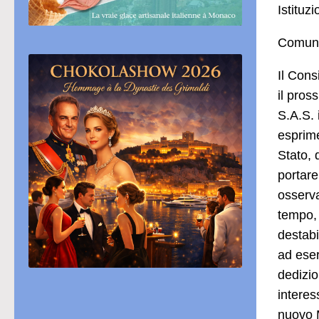
Istituzi
Comuni
Il Cons
il pros
S.A.S. 
esprime
Stato, 
portare
osserva
tempo, 
destabi
ad eser
dedizio
interes
nuovo M