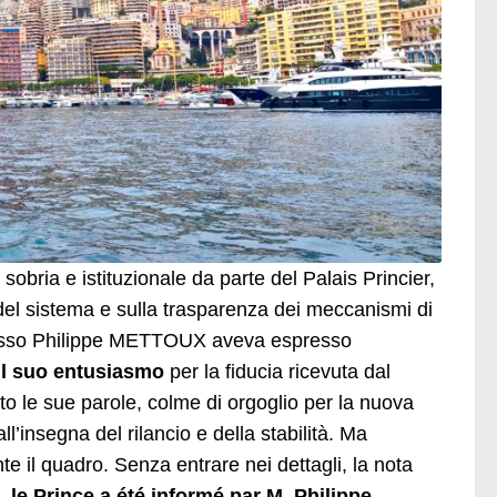
bria e istituzionale da parte del Palais Princier,
 del sistema e sulla trasparenza dei meccanismi di
o stesso Philippe METTOUX aveva espresso
il suo entusiasmo
per la fiducia ricevuta dal
to le sue parole, colme di orgoglio per la nuova
’insegna del rilancio e della stabilità. Ma
e il quadro. Senza entrare nei dettagli, la nota
. le Prince a été informé par M. Philippe