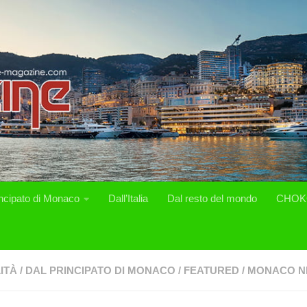
incipato di Monaco
Dall’Italia
Dal resto del mondo
CHOK
ITÀ
/
DAL PRINCIPATO DI MONACO
/
FEATURED
/
MONACO N