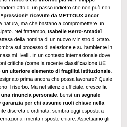
rendere atto di un passo indietro che non può non
i “pressioni” ricevute da METTOUX ancor
e la natura, ma che bastano a compromettere un
cipato. Nel frattempo,
Isabelle Berro-Amadeï
attesa della nomina di un nuovo Ministro di Stato.
’ombra sul processo di selezione e sull’ambiente in
assimi livelli. In un contesto internazionale dove
oni critiche (come la recente classificazione UE
e
un ulteriore elemento di fragilità istituzionale
.
o designato prima ancora che possa lavorare? Quale
no il riserbo. Ma nel silenzio ufficiale, cresce
la
 una rinuncia personale
, bensì
un segnale
e garanzia per chi assume ruoli chiave nella
mente discreta e ordinata, sembra oggi esposta a
nternazionali merita risposte chiare. Aspettiamo gli