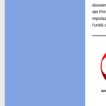
dossier
del Pri
reputaz
l’unità