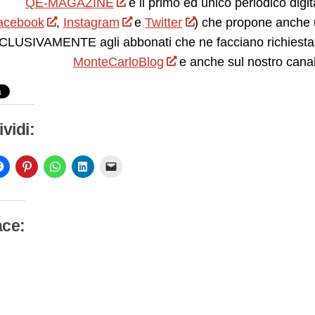
QE-MAGAZINE
è il primo ed unico periodico digit
acebook
,
Instagram
e
Twitter
) che propone anche 
LUSIVAMENTE agli abbonati che ne facciano richiesta.
MonteCarloBlog
e anche sul nostro cana
vidi:
ace:
camento
so…