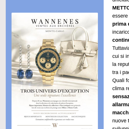
METTO
essere 
prima 
incaric
contin
Tuttavi
cui si 
la repu
tra i p
Quali f
clima r
sensaz
allarm
macchi
nuove t
svilup