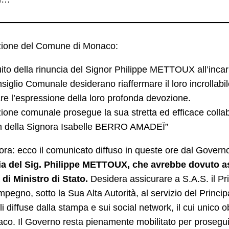
zione del Comune di Monaco:
ito della rinuncia del Signor Philippe METTOUX all’incaric
siglio Comunale desiderano riaffermare il loro incrollabil
re l’espressione della loro profonda devozione.
uzione comunale prosegue la sua stretta ed efficace colla
rim della Signora Isabelle BERRO AMADEÏ”
ora: ecco il comunicato diffuso in queste ore dal Govern
ia del Sig. Philippe METTOUX, che avrebbe dovuto ass
 di Ministro di Stato.
Desidera assicurare a S.A.S. il Pr
impegno, sotto la Sua Alta Autorità, al servizio del Princ
i diffuse dalla stampa e sui social network, il cui unico 
co. Il Governo resta pienamente mobilitato per proseguire