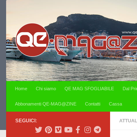
Salta al contenuto
Home
Chi siamo
QE MAG SFOGLIABILE
Dal Pr
Abbonamenti QE-MAG@ZINE
Contatti
Cassa
SEGUICI:
ATTUAL