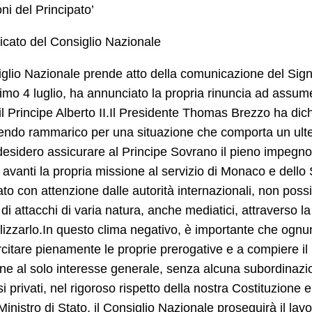
oni del Principato’
cato del Consiglio Nazionale
iglio Nazionale prende atto della comunicazione del Signo
simo 4 luglio, ha annunciato la propria rinuncia ad assumer
il Principe Alberto II.Il Presidente Thomas Brezzo ha di
ndo rammarico per una situazione che comporta un ulterio
desidero assicurare al Principe Sovrano il pieno impegno 
 avanti la propria missione al servizio di Monaco e dello St
to con attenzione dalle autorità internazionali, non pos
di attacchi di varia natura, anche mediatici, attraverso la 
lizzarlo.In questo clima negativo, è importante che ognu
citare pienamente le proprie prerogative e a compiere i
ne al solo interesse generale, senza alcuna subordinazi
si privati, nel rigoroso rispetto della nostra Costituzione 
inistro di Stato, il Consiglio Nazionale proseguirà il la