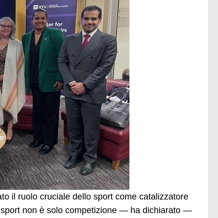
to il ruolo cruciale dello sport come catalizzatore
o sport non è solo competizione — ha dichiarato —