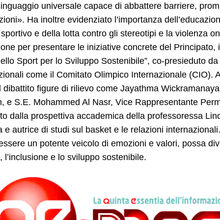
inguaggio universale capace di abbattere barriere, promuov
ioni». Ha inoltre evidenziato l’importanza dell’educazione
portivo e della lotta contro gli stereotipi e la violenza on
ione per presentare le iniziative concrete del Principato, i
ello Sport per lo Sviluppo Sostenibile”, co-presieduto da
zionali come il Comitato Olimpico Internazionale (CIO).
l dibattito figure di rilievo come Jayathma Wickramanayak
 e S.E. Mohammed Al Nasr, Vice Rappresentante Permane
ito dalla prospettiva accademica della professoressa Lin
a e autrice di studi sul basket e le relazioni internazion
 essere un potente veicolo di emozioni e valori, possa d
, l’inclusione e lo sviluppo sostenibile.