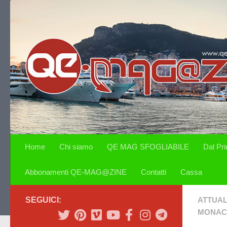
Salta al contenuto
Home
Chi siamo
QE MAG SFOGLIABILE
Dal Pr
Abbonamenti QE-MAG@ZINE
Contatti
Cassa
SEGUICI:
ATTUAL
MONAC