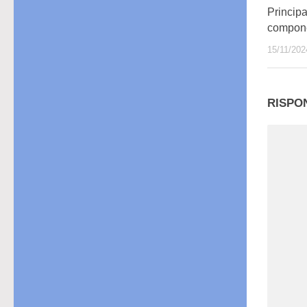
Principa
compone
15/11/202
RISPO