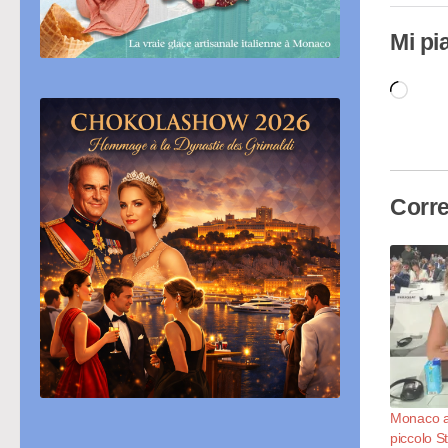
Mi pi
Cari
in
cor
Corre
Monaco al
piccolo S