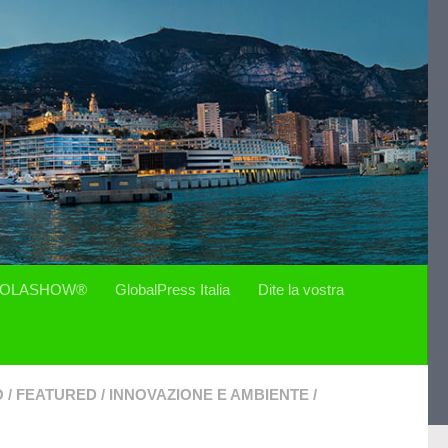
OLASHOW®
GlobalPress Italia
Dite la vostra
O
/
FEATURED
/
INNOVAZIONE E AMBIENTE
/