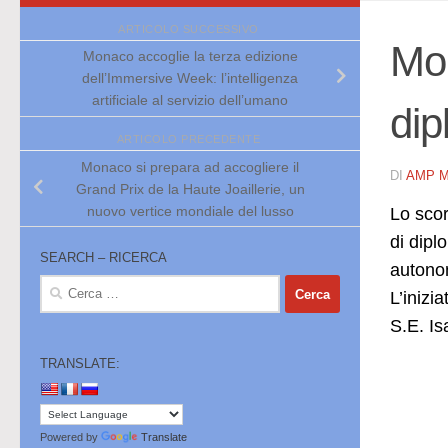
ARTICOLO SUCCESSIVO
Mon
Monaco accoglie la terza edizione
dell’Immersive Week: l’intelligenza
artificiale al servizio dell’umano
dip
ARTICOLO PRECEDENTE
Monaco si prepara ad accogliere il
DI
AMP 
Grand Prix de la Haute Joaillerie, un
nuovo vertice mondiale del lusso
Lo scor
di dipl
SEARCH – RICERCA
autonom
Ricerca
L’inizi
per:
S.E. I
TRANSLATE:
Powered by
Translate