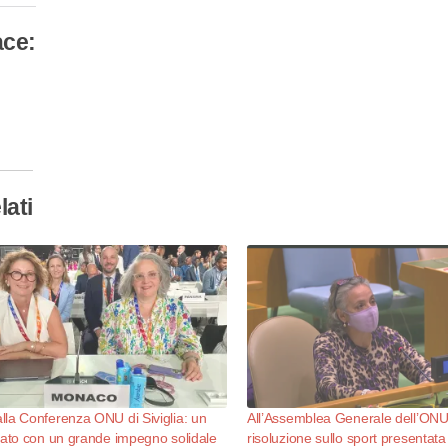
ace:
camento
so…
lati
la Conferenza ONU di Siviglia: un
All’Assemblea Generale dell’ONU 
tato con un grande impegno solidale
risoluzione sullo sport presenta