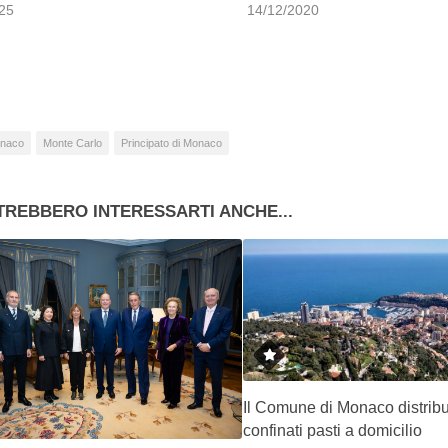
25
14/12/2020
naco
Monte Carlo
Principato di Monaco
TREBBERO INTERESSARTI ANCHE...
Il Comune di Monaco distribu
confinati pasti a domicilio