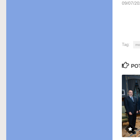
09/07/20
Tag:
mo
PO