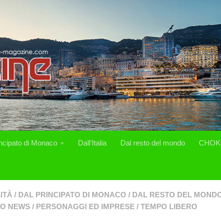
incipato di Monaco
Dall’Italia
Dal resto del mondo
CHOK
ITÀ
/
DAL PRINCIPATO DI MONACO
/
DAL RESTO DEL MOND
O NEWS
/
PERSONAGGI ED IMPRESE
/
TEMPO LIBERO