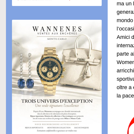
ma un l
generaz
mondo s
l’occas
Amici d
interna
parte a
Women,
arricch
sportiv
oltre a
la pace