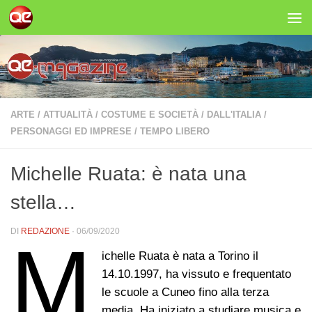
Salta al contenuto
ARTE
/
ATTUALITÀ
/
COSTUME E SOCIETÀ
/
DALL'ITALIA
/
PERSONAGGI ED IMPRESE
/
TEMPO LIBERO
Michelle Ruata: è nata una
stella…
DI
REDAZIONE
·
06/09/2020
M
ichelle Ruata è nata a Torino il
14.10.1997, ha vissuto e frequentato
le scuole a Cuneo fino alla terza
media. Ha iniziato a studiare musica e