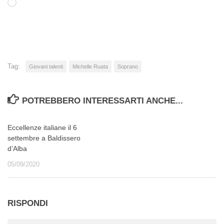
Caricamento
in
corso…
Tag:
Giovani talenti
Michelle Ruata
Soprano
POTREBBERO INTERESSARTI ANCHE...
Eccellenze italiane il 6
settembre a Baldissero
d’Alba
05/09/2020
RISPONDI