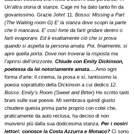
Un’altra storia di stanze. Cage mi ha dato tanto fin da
giovanissimo. Grazie John! 11.
Bosso: Missing a Part
(The Waiting room G) E’ la stanza dove scopri la parte
che ti mancava. E’ così forte da farti gridare dentro o
farti evaporare. Ed è esattamente ciò che si prova
quando si aspetta la persona amata. Poi, finalmente, si
apre quella porta. Dove non troverai la risposta ma
l’aprirsi dell’orizzonte.
Chiude con Emily Dickinson,
poetessa da lei notoriamente amata….
Amo ogni
forma d’arte: il cinema, la prosa e sì, tantissimo la
poesia soprattutto della Dickinson a cui dedico
12.
Bosso: Emily’s Room (Sweet and Bitter)
Ho scritto tanti
brani sulle sue poesie. Mi sembrava quindi giusto
chiudere questa prima parte proprio con colei che,
praticamente da auto reclusa, ha deciso di non
muoversi più dalla sua dodicesima stanza.
Per i nostri
lettori: conosce la Costa Azzurra e Monaco?
Ci sono