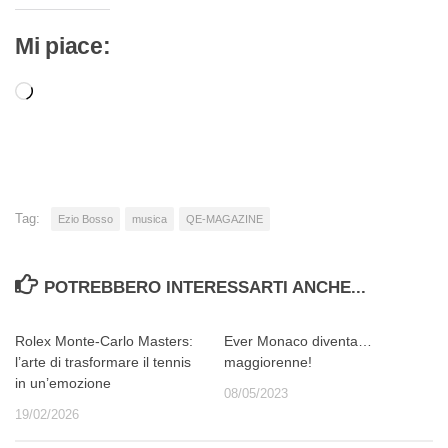
Mi piace:
Caricamento
in
corso…
Tag:
Ezio Bosso
musica
QE-MAGAZINE
POTREBBERO INTERESSARTI ANCHE...
Rolex Monte‑Carlo Masters:
Ever Monaco diventa…
l’arte di trasformare il tennis
maggiorenne!
in un’emozione
08/05/2023
19/02/2026