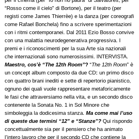
per il cinema (per “Io non ho paura” di Salvatores, per
“Rosso come il cielo” di Bortone), per il teatro (per
registi come James Thierrèe) e la danza (per coreografi
come Rafael Bonchela) fino a scrivere sperimentazioni
con i ritmi contemporanei. Dal 2011 Ezio Bosso convive
con una malattia neurodegenerativa progressiva. I
premi e i riconoscimenti per la sua Arte sia nazionali
che internazionali sono numerosissimi. INTERVISTA.
Maestro, cos’è “The 12th Room”
?
“
The 12th Room
” è
un concept album composto da due CD
:
un primo disco
con quattro brani inediti e sette di repertorio pianistico,
ognuno dei quali vuole rappresentare metaforicamente
le fasi che attraversiamo nella vita, e un secondo disco
contenente la Sonata No. 1 in Sol Minore che
simboleggia la dodicesima stanza.
Ma come mai l’uso
di queste due termini “12” e “Stanze”?
Qui rispondo
concettualmente sia per il pensiero che ha animato
l’intero lavoro che per il secondo CD che contiene la