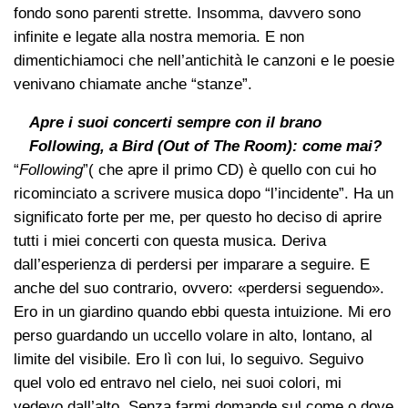
fondo sono parenti strette. Insomma, davvero sono
infinite e legate alla nostra memoria. E non
dimentichiamoci che nell’antichità le canzoni e le poesie
venivano chiamate anche “stanze”.
Apre i suoi concerti sempre con il brano
Following, a Bird (Out of The Room): come mai?
“
Following
”( che apre il primo CD) è quello con cui ho
ricominciato a scrivere musica dopo “l’incidente”. Ha un
significato forte per me, per questo ho deciso di aprire
tutti i miei concerti con questa musica. Deriva
dall’esperienza di perdersi per imparare a seguire. E
anche del suo contrario, ovvero: «perdersi seguendo».
Ero in un giardino quando ebbi questa intuizione. Mi ero
perso guardando un uccello volare in alto, lontano, al
limite del visibile. Ero lì con lui, lo seguivo. Seguivo
quel volo ed entravo nel cielo, nei suoi colori, mi
vedevo dall’alto. Senza farmi domande sul come o dove