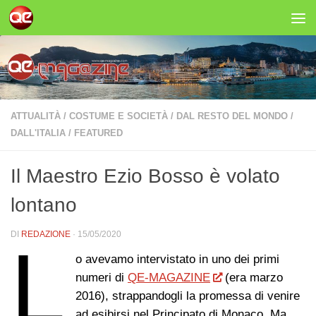
Salta al contenuto
ATTUALITÀ
/
COSTUME E SOCIETÀ
/
DAL RESTO DEL MONDO
/
DALL'ITALIA
/
FEATURED
Il Maestro Ezio Bosso è volato
lontano
DI
REDAZIONE
·
15/05/2020
L
o avevamo intervistato in uno dei primi
numeri di
QE-MAGAZINE
(era marzo
2016), strappandogli la promessa di venire
ad esibirsi nel Principato di Monaco. Ma