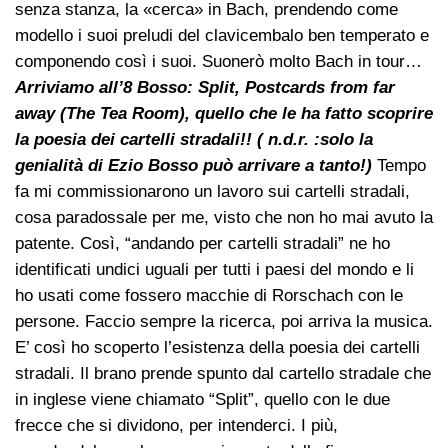
senza stanza, la «cerca» in Bach, prendendo come
modello i suoi preludi del clavicembalo ben temperato e
componendo così i suoi. Suonerò molto Bach in tour…
Arriviamo all’8 Bosso: Split, Postcards from far
away (The Tea Room), quello che le ha fatto scoprire
la poesia dei cartelli stradali!! ( n.d.r. :solo la
genialità di Ezio Bosso può arrivare a tanto!)
Tempo
fa mi commissionarono un lavoro sui cartelli stradali,
cosa paradossale per me, visto che non ho mai avuto la
patente. Così, “andando per cartelli stradali” ne ho
identificati undici uguali per tutti i paesi del mondo e li
ho usati come fossero macchie di Rorschach con le
persone. Faccio sempre la ricerca, poi arriva la musica.
E’ così ho scoperto l’esistenza della poesia dei cartelli
stradali. Il brano prende spunto dal cartello stradale che
in inglese viene chiamato “Split”, quello con le due
frecce che si dividono, per intenderci. I più,