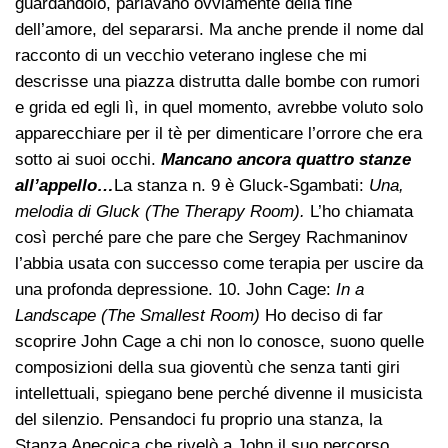
guardandolo, parlavano ovviamente della fine
dell’amore, del separarsi. Ma anche prende il nome dal
racconto di un vecchio veterano inglese che mi
descrisse una piazza distrutta dalle bombe con rumori
e grida ed egli lì, in quel momento, avrebbe voluto solo
apparecchiare per il tè per dimenticare l’orrore che era
sotto ai suoi occhi.
Mancano ancora quattro stanze
all’appello…
La stanza n. 9 è Gluck-Sgambati:
Una,
melodia di Gluck (The Therapy Room).
L’ho chiamata
così perché pare che pare che Sergey Rachmaninov
l’abbia usata con successo come terapia per uscire da
una profonda depressione. 10. John Cage:
In a
Landscape (The Smallest Room)
Ho deciso di far
scoprire John Cage a chi non lo conosce, suono quelle
composizioni della sua gioventù che senza tanti giri
intellettuali, spiegano bene perché divenne il musicista
del silenzio. Pensandoci fu proprio una stanza, la
Stanza Anecoica che rivelò a John il suo percorso. …