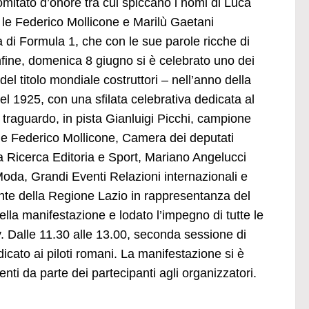
mitato d’onore tra cui spiccano i nomi di Luca
le Federico Mollicone e Marilù Gaetani
 di Formula 1, che con le sue parole ricche di
nfine, domenica 8 giugno si è celebrato uno dei
del titolo mondiale costruttori – nell’anno della
l 1925, con una sfilata celebrativa dedicata al
traguardo, in pista Gianluigi Picchi, campione
.le Federico Mollicone, Camera dei deputati
 Ricerca Editoria e Sport, Mariano Angelucci
a, Grandi Eventi Relazioni internazionali e
nte della Regione Lazio in rappresentanza del
la manifestazione e lodato l’impegno di tutte le
ly. Dalle 11.30 alle 13.00, seconda sessione di
cato ai piloti romani. La manifestazione si è
ti da parte dei partecipanti agli organizzatori.