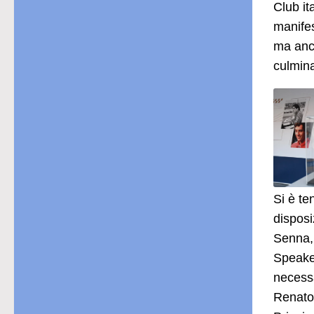
Club it
manifes
ma anch
culmina
Si è te
disposi
Senna, 
Speaker
necessa
Renato 