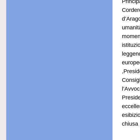
Princip
Cordero
d’Arago
umanità
momenti
istituz
leggend
europeo
,Presid
Consig
l’Avvoc
Preside
eccelle
esibizi
chiusa 