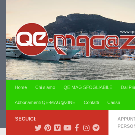
Salta al contenuto
Home
Chi siamo
QE MAG SFOGLIABILE
Dal Pr
Abbonamenti QE-MAG@ZINE
Contatti
Cassa
SEGUICI:
APPUN
PERSON