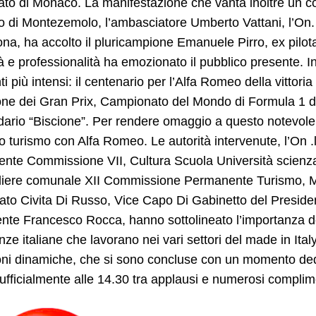
ato di Monaco. La manifestazione che vanta inoltre un co
 di Montezemolo, l’ambasciatore Umberto Vattani, l’On. 
na, ha accolto il pluricampione Emanuele Pirro, ex pilota
 e professionalità ha emozionato il pubblico presente. I
 più intensi: il centenario per l’Alfa Romeo della vittoria 
ione dei Gran Prix, Campionato del Mondo di Formula 1 de
ario “Biscione”. Per rendere omaggio a questo notevole 
 turismo con Alfa Romeo. Le autorità intervenute, l’On 
ente Commissione VII, Cultura Scuola Università scienza
liere comunale XII Commissione Permanente Turismo, Mod
ato Civita Di Russo, Vice Capo Di Gabinetto del Preside
nte Francesco Rocca, hanno sottolineato l’importanza del
nze italiane che lavorano nei vari settori del made in Ita
oni dinamiche, che si sono concluse con un momento dedi
ufficialmente alle 14.30 tra applausi e numerosi complimen