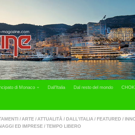
incipato di Monaco
Dall’Italia
Dal resto del mondo
CHOK
TAMENTI
/
ARTE
/
ATTUALITÀ
/
DALL'ITALIA
/
FEATURED
/
INN
AGGI ED IMPRESE
/
TEMPO LIBERO