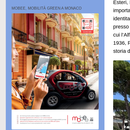
Esteri
MOBEE, MOBILITÀ GREEN A MONACO
importa
identit
presso 
cui l’A
1936, F
storia 