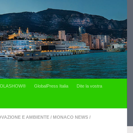
OLASHOW®
GlobalPress Italia
Dite la vostra
OVAZIONE E AMBIENTE
/
MONACO NEWS
/