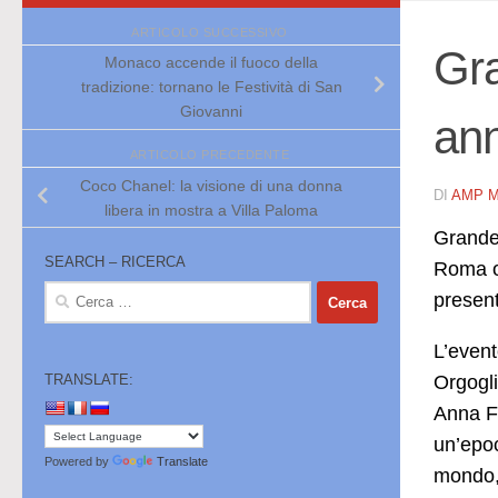
ARTICOLO SUCCESSIVO
Gra
Monaco accende il fuoco della
tradizione: tornano le Festività di San
Giovanni
ann
ARTICOLO PRECEDENTE
Coco Chanel: la visione di una donna
DI
AMP 
libera in mostra a Villa Paloma
Grande 
SEARCH – RICERCA
Roma or
Ricerca
present
per:
L’event
Orgogli
TRANSLATE:
Anna Fe
un’epoc
Powered by
Translate
mondo, 