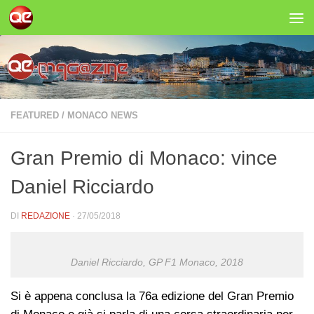
Salta al contenuto
FEATURED
/
MONACO NEWS
Gran Premio di Monaco: vince
Daniel Ricciardo
DI
REDAZIONE
·
27/05/2018
Daniel Ricciardo, GP F1 Monaco, 2018
Si è appena conclusa la 76a edizione del Gran Premio