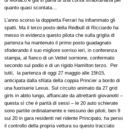
di Monaco e già si parla di una corsa straordinaria per
quanto quasi scontata…
L’anno scorso la doppietta Ferrari ha infiammato gli
spalti. Ma il terzo posto della Redbull di Ricciardo ha
messo in evidenza questo pilota che sulla griglia di
partenza ha mantenuto il primo posto guadagnato
sfoderando il suo migliore sorriso ieri, in conferenza
stampa, al fianco di un Vettel sornione, confermato
secondo sul podio e di un rigido Hamilton terzo. Per
tutti, la partenza di oggi 27 maggio alle 15h15,
anticipata dalla sfilata della coppia Princier a bordo di
una fuoriserie Lexus. Sul circuito animato da 27 grid
girls in abito lungo, affiancate da altrettanti giovanotti –
questa sì che è parità di sessi – le 20 auto schierate
sono partite ordinatamente e nessuno dei piloti, ben 9
sui 20 in gara residenti nel ridente Principato, ha perso
il controllo della propria vettura su questo tracciato