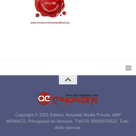
Copyright © 2021 Editore: Actualité Media Presse, AMP
MONACO, Principauté de Monaco, TVA FR 30000070622. Tutti i
diritti riservati.