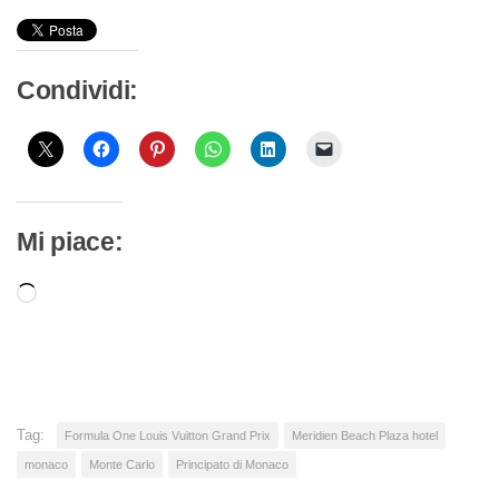
Condividi:
Mi piace:
Caricamento
in
corso…
Tag:
Formula One Louis Vuitton Grand Prix
Meridien Beach Plaza hotel
monaco
Monte Carlo
Principato di Monaco