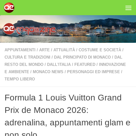
Salta al contenuto
APPUNTAMENTI
/
ARTE
/
ATTUALITÀ
/
COSTUME E SOCIETÀ
/
CULTURA E TRADIZIONI
/
DAL PRINCIPATO DI MONACO
/
DAL
RESTO DEL MONDO
/
DALL'ITALIA
/
FEATURED
/
INNOVAZIONE
E AMBIENTE
/
MONACO NEWS
/
PERSONAGGI ED IMPRESE
/
TEMPO LIBERO
Formula 1 Louis Vuitton Grand
Prix de Monaco 2026:
adrenalina, appuntamenti glam e
non solo…