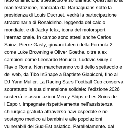
fatto di amicizia, spettacolo e solidarietà. Quest’anno la
manifestazione, rilanciata dai Barbagiuans sotto la
presidenza di Louis Ducruet, vedrà la partecipazione
straordinaria di Ronaldinho, leggenda del calcio
mondiale, e di Jacky Ickx, icona del motorsport
internazionale. In campo sono attesi anche Carlos
Sainz, Pierre Gasly, giovani talenti della Formula 2
come Luke Browning e Oliver Goethe, oltre a ex
campioni come Leonardo Bonucci, Ludovic Giuly e
Flavio Roma. Non mancheranno volti dello spettacolo e
del web, da Tibo InShape a Baptiste Giabiconi, fino al
DJ Yann Muller. La Racing Stars Football Cup conserva
soprattutto la sua dimensione solidale: l’edizione 2026
sosterrà le associazioni Mercy Ships e Les Soins de
l’Espoir, impegnate rispettivamente nell’assistenza
chirurgica gratuita attraverso navi ospedale e nel
sostegno medico ai bambini e alle popolazioni
vulnerabili del Sud-Est asiatico. Parallelamente, dal