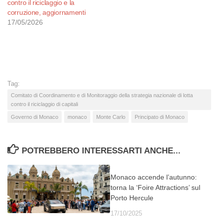
contro il riciclaggio e la
corruzione, aggiornamenti
17/05/2026
Tag:
Comitato di Coordinamento e di Monitoraggio della strategia nazionale di lotta
contro il riciclaggio di capitali
Governo di Monaco
monaco
Monte Carlo
Principato di Monaco
POTREBBERO INTERESSARTI ANCHE...
Monaco accende l’autunno:
torna la ‘Foire Attractions’ sul
Porto Hercule
17/10/2025