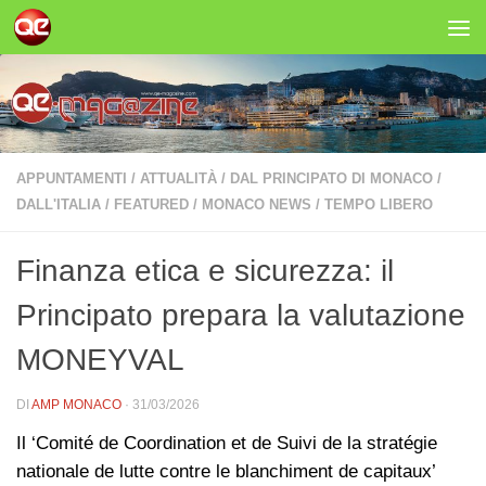
Salta al contenuto
APPUNTAMENTI
/
ATTUALITÀ
/
DAL PRINCIPATO DI MONACO
/
DALL'ITALIA
/
FEATURED
/
MONACO NEWS
/
TEMPO LIBERO
Finanza etica e sicurezza: il
Principato prepara la valutazione
MONEYVAL
DI
AMP MONACO
·
31/03/2026
Il ‘Comité de Coordination et de Suivi de la stratégie
nationale de lutte contre le blanchiment de capitaux’