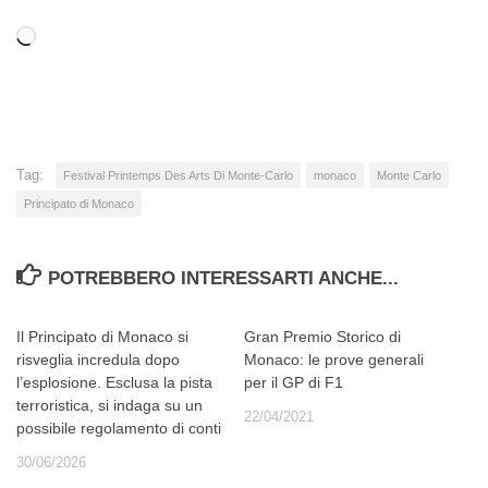
Caricamento
in
corso…
Tag:
Festival Printemps Des Arts Di Monte-Carlo
monaco
Monte Carlo
Principato di Monaco
POTREBBERO INTERESSARTI ANCHE...
Il Principato di Monaco si
Gran Premio Storico di
risveglia incredula dopo
Monaco: le prove generali
l’esplosione. Esclusa la pista
per il GP di F1
terroristica, si indaga su un
22/04/2021
possibile regolamento di conti
30/06/2026