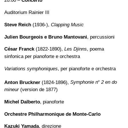
20.00 –
Concerto
Auditorium Rainier III
Steve Reich
(1936-),
Clapping Music
Julien Bourgeois e Bruno Mantovani
, percussioni
César Franck
(1822-1890),
Les Djinns
, poema
sinfonica per pianoforte e orchestra
Variations symphoniques
, per pianoforte e orchestra
o
Anton Bruckner
(1824-1896),
Symphonie n
2 en do
mineur
(version de 1877)
Michel Dalberto
, pianoforte
Orchestre Philharmonique de Monte-Carlo
Kazuki Yamada
, direzione