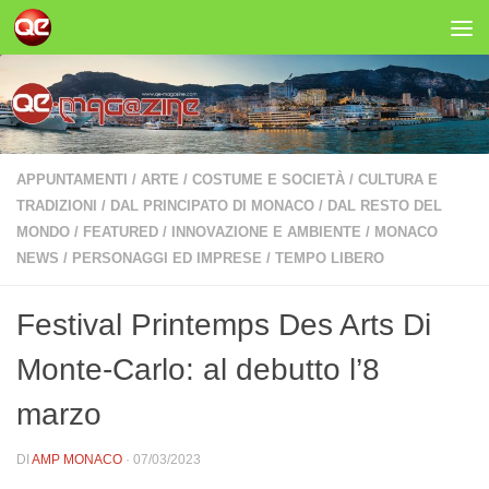
Salta al contenuto
APPUNTAMENTI
/
ARTE
/
COSTUME E SOCIETÀ
/
CULTURA E
TRADIZIONI
/
DAL PRINCIPATO DI MONACO
/
DAL RESTO DEL
MONDO
/
FEATURED
/
INNOVAZIONE E AMBIENTE
/
MONACO
NEWS
/
PERSONAGGI ED IMPRESE
/
TEMPO LIBERO
Festival Printemps Des Arts Di
Monte-Carlo: al debutto l’8
marzo
DI
AMP MONACO
·
07/03/2023