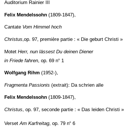
Auditorium Rainier III
Felix Mendelssohn
(1809-1847),
Cantate
Vom Himmel hoch
Christus
,op. 97, première partie : « Die geburt Christi »
Motet
Herr, nun lässest Du deinen Diener
o
in Friede fahren
, op. 69 n
1
Wolfgang Rihm
(1952-),
Fragmenta Passionis
(extrait): Da schrien alle
Felix Mendelssohn
(1809-1847),
Christus
, op. 97, seconde partie : « Das leiden Christi »
o
Verset
Am Karfreitag
, op. 79 n
6