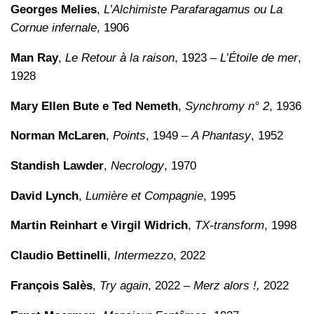
Georges Melies
,
L’Alchimiste Parafaragamus ou La
Cornue infernale
, 1906
Man Ray
,
Le Retour à la raison
, 1923 –
L’Étoile de mer
,
1928
Mary Ellen Bute e Ted Nemeth
,
Synchromy n° 2
, 1936
Norman McLaren
,
Points
, 1949 –
A Phantasy
, 1952
Standish Lawder
,
Necrology
, 1970
David Lynch
,
Lumière et Compagnie
, 1995
Martin Reinhart e Virgil Widrich
,
TX-transform
, 1998
Claudio Bettinelli
,
Intermezzo
, 2022
François Salès
,
Try again
, 2022 –
Merz alors !,
2022