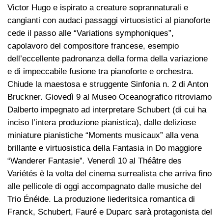
Victor Hugo e ispirato a creature soprannaturali e
cangianti con audaci passaggi virtuosistici al pianoforte
cede il passo alle “Variations symphoniques”,
capolavoro del compositore francese, esempio
dell’eccellente padronanza della forma della variazione
e di impeccabile fusione tra pianoforte e orchestra.
Chiude la maestosa e struggente Sinfonia n. 2 di Anton
Bruckner. Giovedì 9 al Museo Oceanografico ritroviamo
Dalberto impegnato ad interpretare Schubert (di cui ha
inciso l’intera produzione pianistica), dalle deliziose
miniature pianistiche “Moments musicaux” alla vena
brillante e virtuosistica della Fantasia in Do maggiore
“Wanderer Fantasie”
.
Venerdì 10 al Théâtre des
Variétés è la volta del cinema surrealista che arriva fino
alle pellicole di oggi accompagnato dalle musiche del
Trio Énéide. La produzione liederitsica romantica di
Franck, Schubert, Fauré e Duparc sarà protagonista del