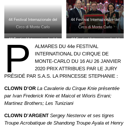
44 Festival Internazionale del
44 Festival Internazionale del
Circo di Monte Carlo
Circo di Monte Carlo
P
44 Festival Internazionale del
44 Festival Internazionale del
ALMARES DU 44e FESTIVAL
Circo di Monte Carlo
Circo di Monte Carlo
INTERNATIONAL DU CIRQUE DE
MONTE-CARLO DU 16 AU 26 JANVIER
2020 PRIX ATTRIBUES PAR LE JURY
PRÉSIDÉ PAR S.A.S. LA PRINCESSE STEPHANIE :
CLOWN D’OR
La Cavalerie du Cirque Knie présentée
par Ivan Frederick Knie et Maicol et Wioris Errani;
Martinez Brothers; Les Tuniziani
CLOWN D’ARGENT
Sergey Nesterov et ses tigres
Troupe Acrobatique de Shandong Troupe Ayala et Henry