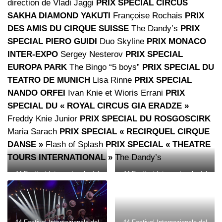
direction de Vladi Jaggi
PRIX SPECIAL CIRCUS
SAKHA DIAMOND YAKUTI
Françoise Rochais
PRIX
DES AMIS DU CIRQUE SUISSE
The Dandy’s
PRIX
SPECIAL PIERO GUIDI
Duo Skyline
PRIX MONACO
INTER-EXPO
Sergey Nesterov
PRIX SPECIAL
EUROPA PARK
The Bingo “5 boys”
PRIX SPECIAL DU
TEATRO DE MUNICH
Lisa Rinne
PRIX SPECIAL
NANDO ORFEI
Ivan Knie et Wioris Errani
PRIX
SPECIAL DU « ROYAL CIRCUS GIA ERADZE »
Freddy Knie Junior
PRIX SPECIAL DU ROSGOSCIRK
Maria Sarach
PRIX SPECIAL « RECIRQUEL CIRQUE
DANSE »
Flash of Splash
PRIX SPECIAL « THEATRE
TOURS INTERNATIONAL »
The Dandy’s
44 Festival Internazionale del
44 Festival Internazionale del
Circo di Monte Carlo
Circo di Monte Carlo