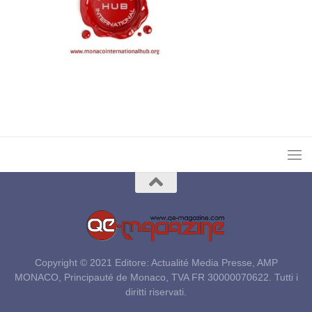
Copyright © 2021 Editore: Actualité Media Presse, AMP
MONACO, Principauté de Monaco, TVA FR 30000070622. Tutti i
diritti riservati.