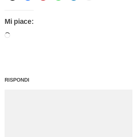
Mi piace:
Caricamento
in
corso…
RISPONDI