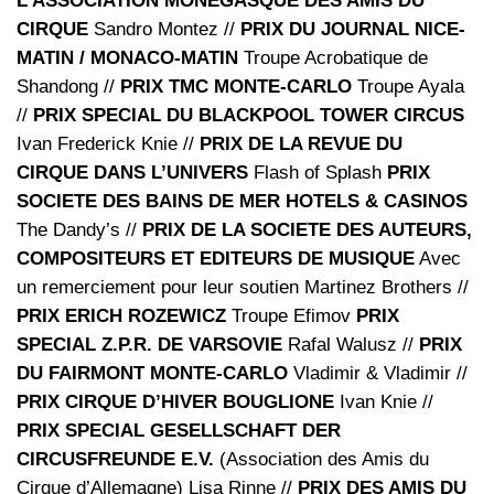
L’ASSOCIATION MONEGASQUE DES AMIS DU
CIRQUE
Sandro Montez //
PRIX DU JOURNAL NICE-
MATIN / MONACO-MATIN
Troupe Acrobatique de
Shandong //
PRIX TMC MONTE-CARLO
Troupe Ayala
//
PRIX SPECIAL DU BLACKPOOL TOWER CIRCUS
Ivan Frederick Knie //
PRIX DE LA REVUE DU
CIRQUE DANS L’UNIVERS
Flash of Splash
PRIX
SOCIETE DES BAINS DE MER HOTELS & CASINOS
The Dandy’s //
PRIX DE LA SOCIETE DES AUTEURS,
COMPOSITEURS ET EDITEURS DE MUSIQUE
Avec
un remerciement pour leur soutien Martinez Brothers //
PRIX ERICH ROZEWICZ
Troupe Efimov
PRIX
SPECIAL Z.P.R. DE VARSOVIE
Rafal Walusz //
PRIX
DU FAIRMONT MONTE-CARLO
Vladimir & Vladimir //
PRIX CIRQUE D’HIVER BOUGLIONE
Ivan Knie //
PRIX SPECIAL GESELLSCHAFT DER
CIRCUSFREUNDE E.V.
(Association des Amis du
Cirque d’Allemagne) Lisa Rinne //
PRIX DES AMIS DU