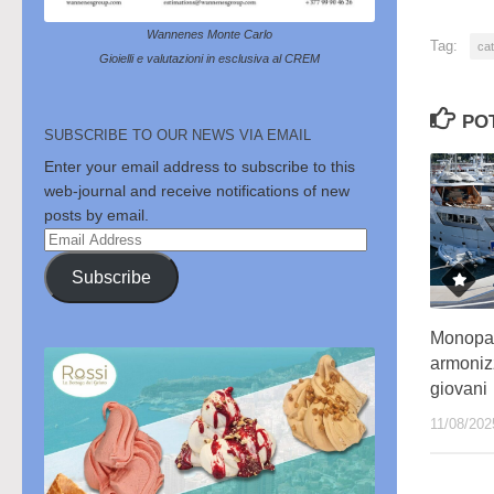
Wannenes Monte Carlo
Tag:
cat
Gioielli e valutazioni in esclusiva al CREM
PO
SUBSCRIBE TO OUR NEWS VIA EMAIL
Enter your email address to subscribe to this
web-journal and receive notifications of new
posts by email.
Email
Address
Subscribe
Monopatt
armonizz
giovani
11/08/202