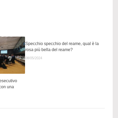
Specchio specchio del reame, qual è la
rosa più bella del reame?
08/05/2024
esecutivo
con una