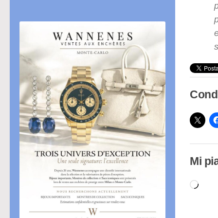
p
Condi
Mi pi
Cari
in
cor