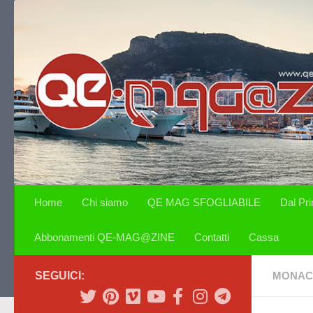
Salta al contenuto
Home
Chi siamo
QE MAG SFOGLIABILE
Dal Pr
Abbonamenti QE-MAG@ZINE
Contatti
Cassa
SEGUICI:
MONAC