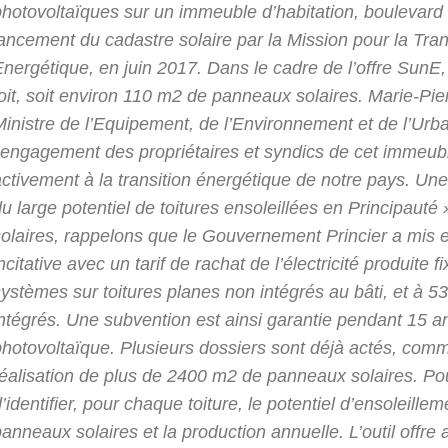
hotovoltaïques sur un immeuble d’habitation, boulevard d’I
ancement du cadastre solaire par la Mission pour la Tran
Energétique, en juin 2017. Dans le cadre de l’offre SunE
toit, soit environ 110 m2 de panneaux solaires. Marie-P
inistre de l’Equipement, de l’Environnement et de l’Urbani
l’engagement des propriétaires et syndics de cet immeubl
ctivement à la transition énergétique de notre pays. Une
u large potentiel de toitures ensoleillées en Principaut
solaires, rappelons que le Gouvernement Princier a mis
ncitative avec un tarif de rachat de l’électricité produit
systèmes sur toitures planes non intégrés au bâti, et à 
intégrés. Une subvention est ainsi garantie pendant 15 a
photovoltaïque. Plusieurs dossiers sont déjà actés, comm
éalisation de plus de 2400 m2 de panneaux solaires. Pour
’identifier, pour chaque toiture, le potentiel d’ensoleillem
anneaux solaires et la production annuelle. L’outil offre a