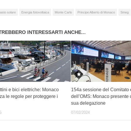
asto solare
Energia fotovoltaica
Monte Carlo
Principe Alberto di Monaco
Smeg
TREBBERO INTERESSARTI ANCHE...
ini e bici elettriche: Monaco
154a sessione del Comitato 
a le regole per proteggere i
dell’OMS: Monaco presente 
sua delegazione
5
07/02/2024