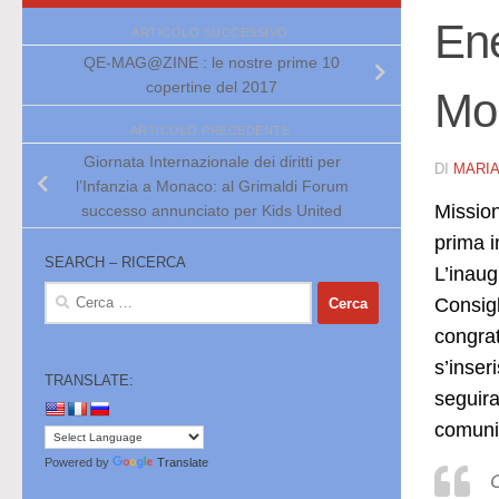
Ene
ARTICOLO SUCCESSIVO
QE-MAG@ZINE : le nostre prime 10
copertine del 2017
Mo
ARTICOLO PRECEDENTE
Giornata Internazionale dei diritti per
DI
MARI
l’Infanzia a Monaco: al Grimaldi Forum
Mission
successo annunciato per Kids United
prima i
SEARCH – RICERCA
L’inaug
Ricerca
Consigl
per:
congrat
s’inser
TRANSLATE:
seguira
comunic
Powered by
Translate