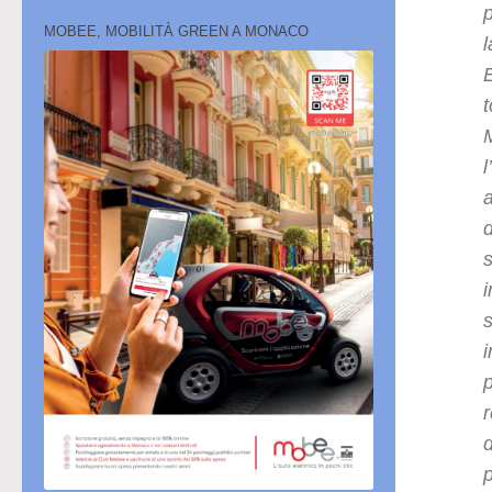
p
MOBEE, MOBILITÀ GREEN A MONACO
l
M
a
d
i
r
d
p