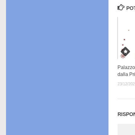
PO
Palazzo 
dalla P
23/12/202
RISPO