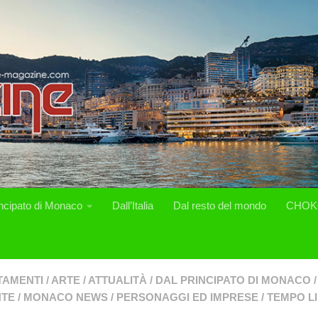
incipato di Monaco
Dall’Italia
Dal resto del mondo
CHOK
TAMENTI
/
ARTE
/
ATTUALITÀ
/
DAL PRINCIPATO DI MONACO
/
NTE
/
MONACO NEWS
/
PERSONAGGI ED IMPRESE
/
TEMPO L