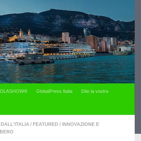
OLASHOW®
GlobalPress Italia
Dite la vostra
DALL'ITALIA
/
FEATURED
/
INNOVAZIONE E
IBERO