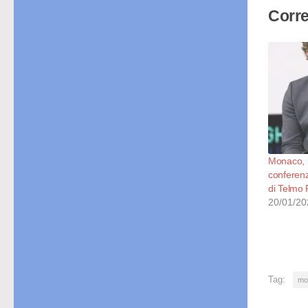
Corre
Monaco, l
conferenz
di Telmo 
20/01/20
Tag:
mo