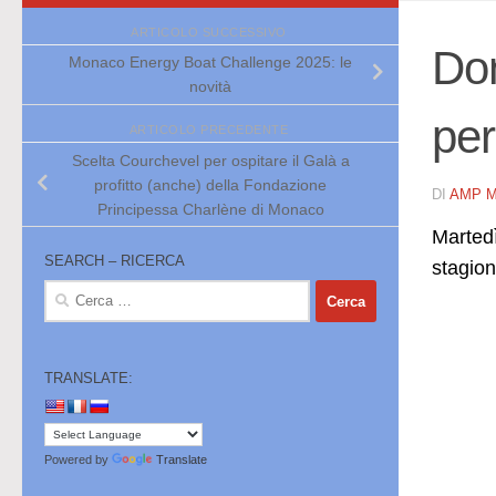
ARTICOLO SUCCESSIVO
Don
Monaco Energy Boat Challenge 2025: le
novità
per
ARTICOLO PRECEDENTE
Scelta Courchevel per ospitare il Galà a
profitto (anche) della Fondazione
DI
AMP 
Principessa Charlène di Monaco
​Marte
SEARCH – RICERCA
stagio
Ricerca
per:
TRANSLATE:
Powered by
Translate