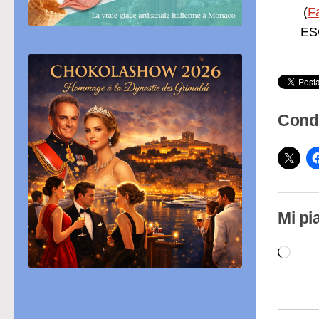
(
F
ESC
Condi
Mi pi
Cari
in
cor