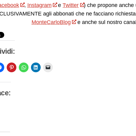
acebook
,
Instagram
e
Twitter
) che propone anche 
LUSIVAMENTE agli abbonati che ne facciano richiesta.
MonteCarloBlog
e anche sul nostro cana
vidi:
ace:
camento
so…