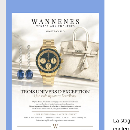
La stag
confer