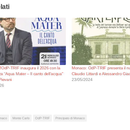
lati
’OdP-TRIF inaugura il 2026 con la
Monaco: OdP-TRIF presenta il nuo
a “Aqua Mater – Il canto dell’acqua”
Claudio Littardi e Alessandro Gi
Pievani
23/05/2024
26
naco
Monte Carlo
OdP-TRIF
Principato di Monaco