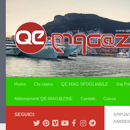
Salta al contenuto
Home
Chi siamo
QE MAG SFOGLIABILE
Dal Pr
Abbonamenti QE-MAG@ZINE
Contatti
Cassa
SEGUICI:
APPUN
AMBIE