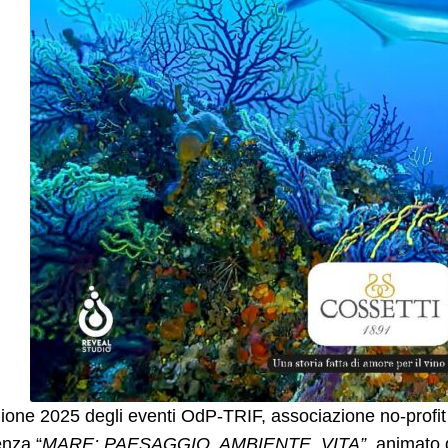
ione 2025 degli eventi OdP-TRIF, associazione no-profit f
enza “
MARE: PAESAGGIO, AMBIENTE, VITA”
animato da